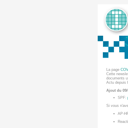
La page
COVI
Cette newslet
documents ut
Actu depuis la
Ajout du 09
SPF:
Si vous n'ave
AP-H
React