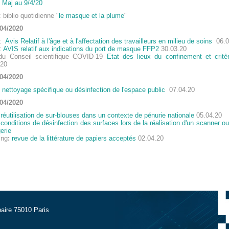
Maj au 9/4/20
biblio quotidienne "
le masque et la plume
"
/04/2020
T:
Avis Relatif à l'âge et à l'affectation des travailleurs en milieu de soins
06.0
:
AVIS relatif aux indications du port de masque FFP2
30.03.20
du Conseil scientifique COVID-19
Etat des lieux du confinement et critè
.20
/04/2020
P
nettoyage spécifique ou désinfection de l'espace public
07.04.20
/04/2020
H
réutilisation de sur-blouses dans un contexte de pénurie nationale
05.04.20
H
conditions de désinfection des surfaces lors de la réalisation d'un scanner o
erie
ing
:
revue de la littérature de papiers acceptés
02.04.20
aire 75010 Paris