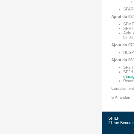
SFAR: 
Ajout du 08
SFM
SFMT
Avis 
02.04
Ajout du 07
HCS
Ajout du 06
SF2
SF2
d'imag
React
Cordialement
S Alfandari
SPILF
21 rue Beaurep