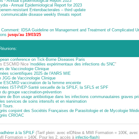
is - Annual Epidemiological Report 2023
dia - Annual Epidemiological Report for 2023
enem-resistant Enterobacterales – third update
communicable disease weekly threats report
c Comment: IDSA Guideline on Management and Treatment of Complicated Ur
ions
jusqu'au 19/03/25
Réunions:
pean conference on Tick-Borne Diseases Paris
rs ESCMID Nice '
modèles expérimentaux des infections du SNC
"
rs de Vaccinologie Clinique
rnées scientifiques 2025 de l'ANRS MIE
e JGG de Vaccinologie Clinique
re ESCMID vaccination de la femme enceinte
nées IST-PrEP-Santé sexuelle de la SPILF, la SFLS et SPF
 du groupe vaccination-prévention
ire de Bon usage antibiotique dans les infections communautaires graves pr
es services de soins intensifs et en réanimation
I Tours
.
rès conjoint des Sociétés Françaises de Parasitologie et de Mycologie Médi
grès CRIOAC
éadhérer à la SPILF
(Tarif plein: avec eIDNow & MMI Formation = 100€, ave
MI Formation = 140€. Pour les 2, accès à
infectio-flash
)