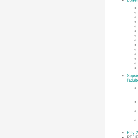
Borrél
Sepsi
l'adul
Pilly 
REJI