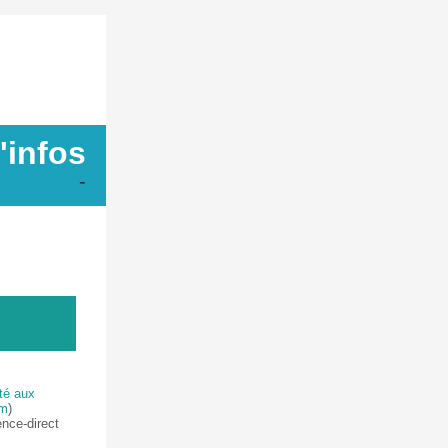
d'infos
-
ité aux
om
)
nce-direct