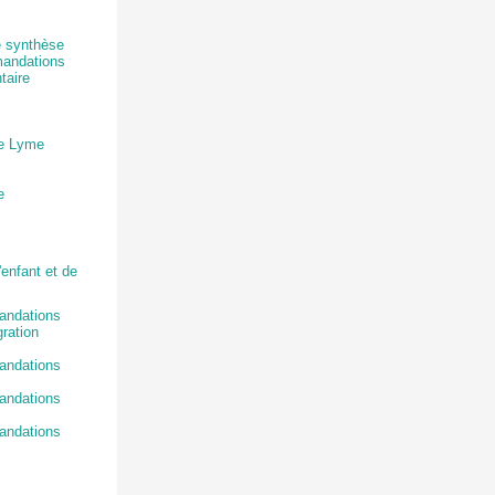
e synthèse
mandations
taire
se Lyme
e
enfant et de
mandations
gration
mandations
mandations
mandations