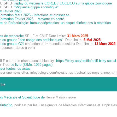
B SPILF
replay du webinaire COREB / COCLICO sur la grippe zoonotique
B SPILF
"Vigilance grippe zoonotique"
w Février 2025
ormation Mars 2025 - Infections et grossesse
ormation Février 2025 - Mayotte en santé
e de l'Infectiologie: Immunodépression: un risque d‘infections à répétition
es de recherche
SPILF et CMIT Date limite:
31 Mars 2025
e du groupe "bon usage des antibiotiques"
Date limite:
5 Mai 2025
e du groupe G2I
«Infection et Immunodépression» Date limite:
13 Mars 2025
 bourses: dates à venir
LF est sur le réseau social bluesky:
https://bsky.app/profile/
spilf.bsky.social
Y Trop
Le livre (33Mo, 1029 pages)
ver toutes les actus
ver une newsletter: infectiologie.com/newsletter/fr/actualites-mois-année.htm
ctus
on Médicale et Scientifique de
Hervé Maisonneuve
'infectio
, podcast par les Enseignants de Maladies Infectieuses et Tropicales