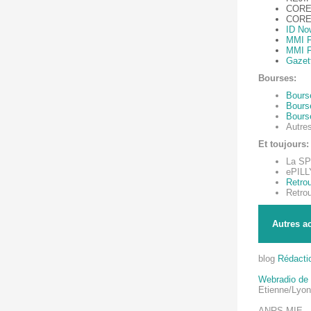
CORE
CORE
ID No
MMI F
MMI F
Gazett
Bourses:
Bours
Bours
Bours
Autres
Et toujours:
La SPI
ePILL
Retrou
Retrou
Autres a
blog
Rédacti
Webradio de l
Etienne/Lyon
ANRS-MIE