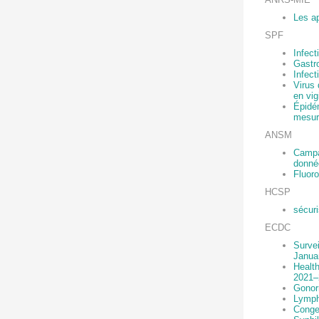
Les ap
SPF
Infect
Gastro
Infec
Virus 
en vig
Épidé
mesur
ANSM
Campa
donnée
Fluoro
HCSP
sécuri
ECDC
Surve
Janua
Health
2021–
Gonor
Lymph
Congen