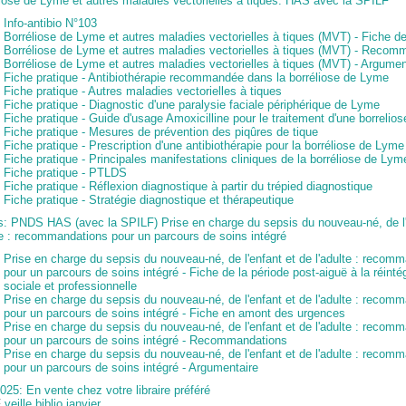
iose de Lyme et autres maladies vectorielles à tiques: HAS avec la SPILF
Info-antibio N°103
Borréliose de Lyme et autres maladies vectorielles à tiques (MVT) - Fiche d
Borréliose de Lyme et autres maladies vectorielles à tiques (MVT) - Recom
Borréliose de Lyme et autres maladies vectorielles à tiques (MVT) - Argumen
Fiche pratique - Antibiothérapie recommandée dans la borréliose de Lyme
Fiche pratique - Autres maladies vectorielles à tiques
Fiche pratique - Diagnostic d'une paralysie faciale périphérique de Lyme
Fiche pratique - Guide d'usage Amoxicilline pour le traitement d'une borrelio
Fiche pratique - Mesures de prévention des piqûres de tique
Fiche pratique - Prescription d'une antibiothérapie pour la borréliose de Lyme
Fiche pratique - Principales manifestations cliniques de la borréliose de Lym
Fiche pratique - PTLDS
Fiche pratique - Réflexion diagnostique à partir du trépied diagnostique
Fiche pratique - Stratégie diagnostique et thérapeutique
s: PNDS HAS (avec la SPILF) Prise en charge du sepsis du nouveau-né, de l'
te : recommandations pour un parcours de soins intégré
Prise en charge du sepsis du nouveau-né, de l'enfant et de l'adulte : recom
pour un parcours de soins intégré - Fiche de la période post-aiguë à la réinté
sociale et professionnelle
Prise en charge du sepsis du nouveau-né, de l'enfant et de l'adulte : recom
pour un parcours de soins intégré - Fiche en amont des urgences
Prise en charge du sepsis du nouveau-né, de l'enfant et de l'adulte : recom
pour un parcours de soins intégré - Recommandations
Prise en charge du sepsis du nouveau-né, de l'enfant et de l'adulte : recom
pour un parcours de soins intégré - Argumentaire
2025: En vente chez votre libraire préféré
F
veille biblio janvier