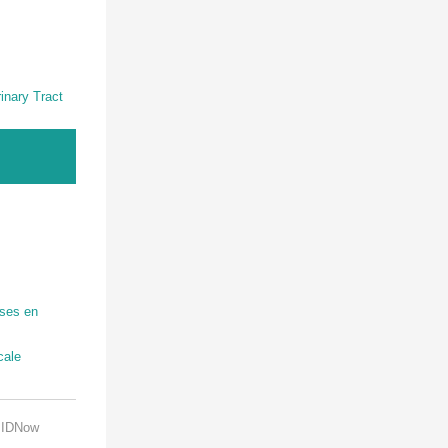
inary Tract
ises en
cale
c IDNow