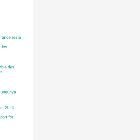
France reste
 des
mble des
ce
ikungunya
ust 2024 –
port for