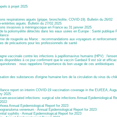
pels à projet 2025
ions respiratoires aiguës (grippe, bronchiolite, COVID-19). Bulletin du 26/02
-entérites aiguës. Bulletin du 27/02 2025
tions invasives à méningocoque en France au 31 janvier 2025
de la poliomyélite détectés dans les eaux usées en Europe : Santé publique 
ilance
mie de rougeole au Maroc : recommandations aux voyageurs et renforcement
es de précautions pour les professionnels de santé
gne vaccinale contre les infections à papillomavirus humains (HPV) : l'ense
s disponibles à ce jour confirment que le vaccin Gardasil 9 est sûr et effica
quinolones : nous rappelons l'importance du bon usage de ces antibiotiques
sation des substances d'origine humaine lors de la circulation du virus du ch
illance report on interim COVID-19 vaccination coverage in the EU/EEA, Aug
ry 2025
care-associated infections: surgical site infections Annual Epidemiological Re
2022
rhoea Annual Epidemiological Report for 2023
ogranuloma venereum - Annual Epidemiological Report for 2023
ital syphilis - Annual Epidemiological Report for 2023