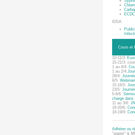
Syphil
Chlamy
Carbap
ECDC 
IDSA
Publi
Infect
Cours et 
10-11/3:
Euro
15-21/3: cou
1 au 4/4:
Cou
1 au 2/4
:Jou
28/4:
Journé
6/5:
Webinai
15-16/5:
Jour
23/5:
Journée
5-6/6:
Sémina
charge dans l
11 au 3/6:
JN
18-20/6:
Cong
18-19/9:
Con
Adhérer ou r
"papier" & M