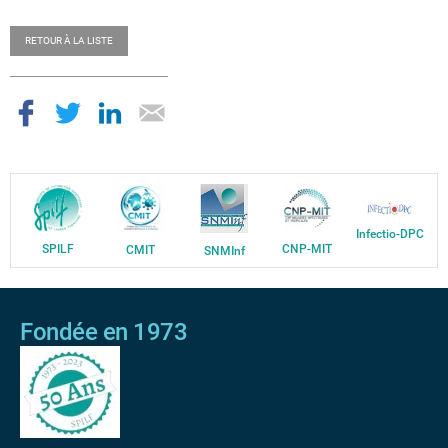
RETOUR À LA LISTE
Infectio-DPC
SPILF
CNP-MIT
CMIT
SNMInf
Fondée en 1973