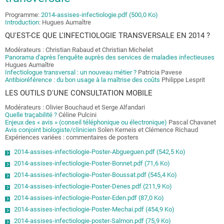
Programme:
2014-assises-infectiologie.pdf
(500,0 Ko)
Introduction
: Hugues Aumaître
QU'EST-CE QUE L'INFECTIOLOGIE TRANSVERSALE EN 2014 ?
Modérateurs : Christian Rabaud et Christian Michelet
Panorama d'après l'enquête auprès des services de maladies infectieuses
Hugues Aumaître
Infectiologue transversal : un nouveau métier ?
Patricia Pavese
Antibioréférence : du bon usage à la maîtrise des coûts
Philippe Lesprit
LES OUTILS D'UNE CONSULTATION MOBILE
Modérateurs : Olivier Bouchaud et Serge Alfandari
Quelle traçabilité ?
Céline Pulcini
Enjeux des « avis » (conseil téléphonique ou électronique)
Pascal Chavanet
Avis conjoint biologiste/clinicien
Solen Kerneis et Clémence Richaud
Expériences variées : commentaires de posters
2014-assises-infectiologie-Poster-Abgueguen.pdf (542,5 Ko)
2014-assises-infectiologie-Poster-Bonnet.pdf (71,6 Ko)
2014-assises-infectiologie-Poster-Boussat.pdf (545,4 Ko)
2014-assises-infectiologie-Poster-Denes.pdf (211,9 Ko)
2014-assises-infectiologie-Poster-Eden.pdf (87,0 Ko)
2014-assises-infectiologie-Poster-Mechai.pdf (454,9 Ko)
2014-assises-infectiologie-poster-Salmon.pdf (75,9 Ko)