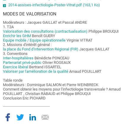
2014-assises-infectiologie-Poster-Vitrat.pdf (163,1 Ko)
MODES DE VALORISATION
Modérateurs : Jacques GAILLAT et Pascal ANDRE
1. T2A
Valorisation des consultations (contractualisation)
Philippe BROUQUI
Enrichir les GHM
Benoît GUERY
Equipe mobile / Equipe opérationnelle
Virginie VITRAT
2. Missions d'intérêt général :
la place du Fond d'Intervention Régional (FIR)
Jacques GAILLAT
3. Conventions
Inter-hospitalières
Bénédicte PONCEAU
Partenariat privé-public
Olivier ROGEAUX
Exercice libéral
Bertrand ISSARTEL
Valoriser par l'amélioration de la qualité
Arnaud POUILLART
Table ronde
Modérateurs : Dominique SALMON et Pierre WEINBRECK
Comment obtenir les moyens pour l'infectiologie transversale ? Arnaud
POUILLART , Christian RABAUD et Philippe BROUQUI
Conclusion Eric PICHARD