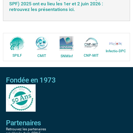
SPF) 2025 ont eu lieu les 1er et 2 juin 2026 :
retrouvez les présentations ici.
Infectio-DPC
SPILF
CNP-MIT
CMIT
SNMInf
Fondée en 1973
Partenaires
Retrouvez les partenaires