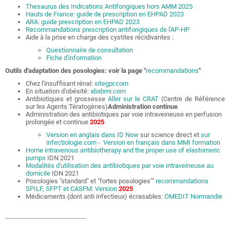
Thesaurus des Indications Antifongiques hors AMM 2025
Hauts de France: guide de prescription en EHPAD 2023
ARA: guide prescription en EHPAD 2023
R
ecommandations prescription antifongiques de l'AP-HP
Aide à la prise en charge des cystites récidivantes :
Questionnaire de consultation
Fiche d'information
Outils d'adaptation des posologies: voir la page "
recommandations
"
Chez l'insuffisant rénal:
sitegpr.com
En situation d'obésité:
abxbmi.com
Antibiotiques et grossesse
Aller sur le CRAT
(Centre de Référence
sur les Agents Tératogènes)
Administration continue
Administration des antibiotiques par voie intraveineuse en perfusion
prolongée et continue
2025
Version en anglais dans ID Now
sur science direct et
sur
infectiologie.com
-
Version en français dans MMI formation
Home intravenous antibiotherapy and the proper use of elastomeric
pumps
IDN 2021
Modalités d'utilisation des antibiotiques par voie intraveineuse au
domicile
IDN 2021
Posologies "standard" et "fortes posologies""
recommandations
SPILF, SFPT et CASFM:
Version
2025
Médicaments (dont anti infectieux) écrasables:
OMEDIT Normandie
-
C