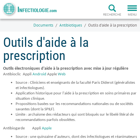
Togg
navi
RECHERCHE
MENU
Documents
Antibiotiques
Outils d'aide à la prescription
Outils d'aide à la
prescription
Outils électroniques d'aide à la prescription avec m
ise à jour régulière
Antibioclic Appli
Android
Apple
Web
Source : Cliniciens et enseignants de la faculté Paris Diderot (généralistes
et infectiologues).
Application historique pour l'aide à la prescription en soins primaires par
situation clinique.
Propositions basées sur les recommandations nationales ou de sociétés
savantes (dont la SPILF).
Limite : archaisme des rédacteurs qui sont bloqués sur le libelé litéral de
recommandations parfois obsolètes.
Antibiogarde
Appli
Apple
Source : une quinzaine d'auteurs, dont des infectiologues et réanimateurs