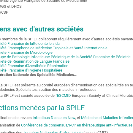
ANSM Agence Française de Sécurité du Médicament
DGS et DHOS
HCSP
iens avec d'autres sociétés
 membres de la SPILF collaborent régulièrement avec d'autres sociétés savant
iété Française de lutte conte le sida
iété Francophone de Médecine Tropicale et Santé Internationale
iété Francaise de Microbiologie
upe de Pathologie Infectieuse Pédiatrique de la Société Francaise de Pédiatrie
iété de Réanimation de Langue Francaise
iété Francaise d'Anesthésie Réanimation
iété Francaise d'Hygiène Hospitalière
ération Nationale des Spécialités Médicales
...
La SPILF est présente au comité européen d'harmonisation des spécialités en te
Médecins Spécialistes, section des maladies infectieuses
La SPILF est société associée de
l'ESCMID
European Society of Clinical Microbi
ctions menées par la SPILF
lication des revues
Infectious Diseases Now
, et
Médecine et Maladies Infecti
anisation de
Conférences de consensus/RCP en thérapeutique anti-infectieuse
anisation des
Journées Nationales d'Infectiologie
(avec le CMIT)