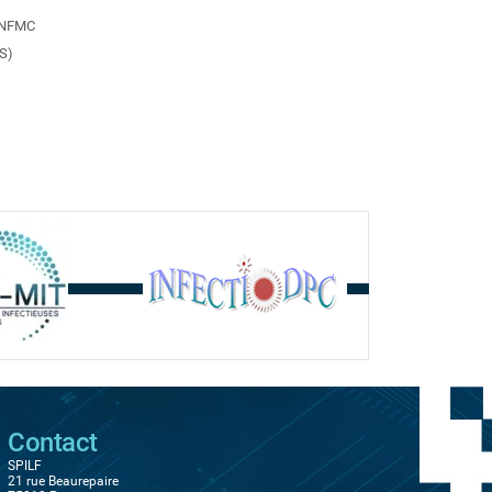
 CNFMC
AS)
Contact
SPILF
21 rue Beaurepaire