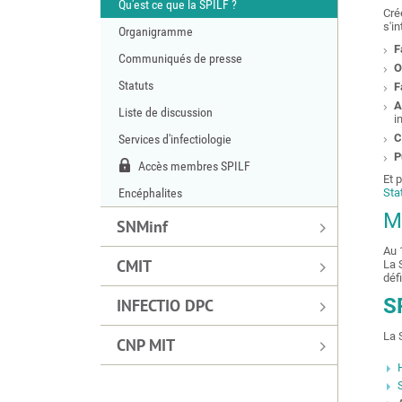
Qu'est ce que la SPILF ?
Cré
s'in
Organigramme
F
Communiqués de presse
O
Statuts
F
A
Liste de discussion
i
C
Services d'infectiologie
P
Accès membres SPILF
Et 
Encéphalites
Sta
M
SNMinf
Au 
CMIT
La 
déf
S
INFECTIO DPC
La 
CNP MIT