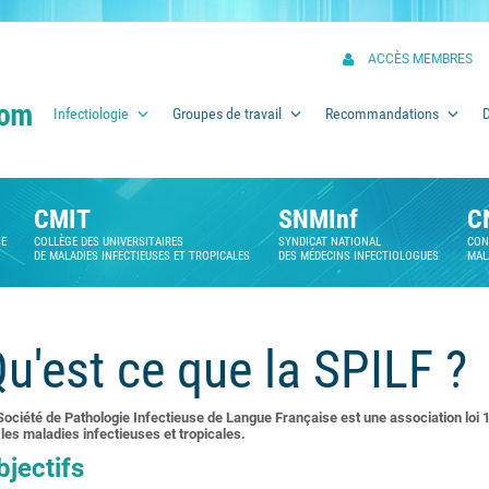
ACCÈS MEMBRES
Infectiologie
Groupes de travail
Recommandations
CMIT
SNMInf
C
SE
COLLÈGE DES UNIVERSITAIRES
SYNDICAT NATIONAL
CON
DE MALADIES INFECTIEUSES ET TROPICALES
DES MÉDECINS INFECTIOLOGUES
MAL
u'est ce que la SPILF ?
Société de Pathologie Infectieuse de Langue Française est une association loi 
 les maladies infectieuses et tropicales.
bjectifs