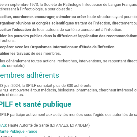
ée en septembre 1973, la Société de Pathologie Infectieuse de Langue Française
téressant à l'infectiologie, a pour objet de :
aciliter, coordonner, encourager, stimuler ou créer
toute structure ayant pour obje
rganiser réunions et congrès scientifiques
traitant de l'infection, directement 
aciliter l'éducation
de tous acteurs de santé se consacrant à l'infection.
ider les pouvoirs publics dans la diffusion et l'application des recommandation
nfections.
oopérer avec les Organismes Internationaux d'étude de l'infection.
ublier les travaux
de ses membres.
plus généralement toutes actions, recherches, interventions, se rapportant direct
tuts
complets)
embres adhérents
13 juin 2024, la SPILF comptait plus de 800 adhérents.
SPILF est ouverte à tout médecin, biologiste, pharmacien, chercheur intéressé ou
inis ci dessus.
PILF et santé publique
SPILF participe activement aux activités menées sous l'égide des autorités de s
HAS
: Haute Autorité de Santé (Ex ANAES, Ex ANDEM)
Sante Publique France