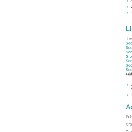
L
Les
Soc
S
oc
Soc
Gro
Soc
Soc
Soc
Féd
A
Pub
Org
Org