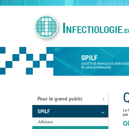
SPILF
SOCIÉTÉ DE PATHOLOGIE INFECTIEU
DE LANGUE FRANÇAISE
Q
Pour le grand public
SPILF
La 
par
Adhésion
O