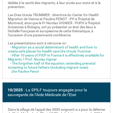
dédiée à la santé des migrants, à leur accès aux soins et à la
prévention.
Les Dres Ursula TRUMMER - directrice du Center for Health
Migration de Vienne et Pauline PENOT - PH à l'hôpital de
Montreuil, ainsi que le Pr Nicolas VIGNIER - PUPH à l'hôpital
Avicennes à Bobigny, ont pu présenter un état des lieux à
l'échelle française et européenne de cette thématique, à
l'occasion d'une passionante conférence.
Les présentations sont à retrouver ici :
-
Migration as a social determinant of health and how to
create safe places for health care
Dre Ursula Trummer
-
After 10 years of PrEP in France it is effectively available for
Migrants ?
Prof. Nicolas Vignier
-
The forgotten half of the equation: extending prenatal
screening to future fathers (including migrant ones)
Dre Pauline Penot
10/2025
: La SPILF toujours engagée pour la
sauvegarde de l'Aide Médicale de l'Etat
Dans le sillage de l'appel des 3000 soignant.e.s pour la défense