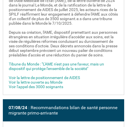
de l'Aide Médicale de l'Etat (AME), de la lettre ouverte de 2024
dans le journal Le Monde, et de la ratification de la lettre de
positionnement de AIDES de juillet 2025, les acteurs.rices de la
SPILF réaffirment leur engagement à défendre l'AME aux côtés
d'un collectif de plus de 3500 soignant.e.s dans une tribune
publiée dans le Monde le 7/10/2025.
Depuis sa création, l'AME, dispositif premettant aux personnes
étrangères en situation irrégulière d'accéder aux soins, est la
visée de régulières réformes conduisant au durcissement de
ses conditions d'octoie. Deux décrets annoncés dans la presse
début septembre prévoient un nouveau palier de conditions
préalables d'accès et une réduction du panier de soins.
Tibune du Monde : "L'AME n'est pas une faveur, mais un
dispositif qui protège l'ensemble de la société"
Voir la lettre de positionnement de AIDES
Voir la lettre ouverte au Monde
Voir l'appel des 3000 soignants
07/08/24
: Recommandations bilan de santé personne
migrante primo-arrivante