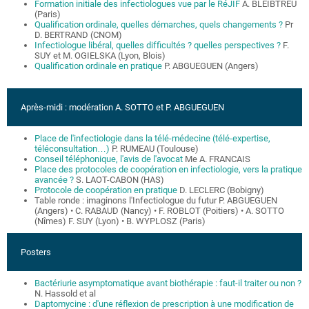
Formation initiale des infectiologues vue par le RéJIF
A. BLEIBTREU
(Paris)
Qualification ordinale, quelles démarches, quels changements ?
Pr
D. BERTRAND (CNOM)
Infectiologue libéral, quelles difficultés ? quelles perspectives ?
F.
SUY et M. OGIELSKA (Lyon, Blois)
Qualification ordinale en pratique
P. ABGUEGUEN (Angers)
Après-midi : modération A. SOTTO et P. ABGUEGUEN
Place de l'infectiologie dans la télé-médecine (télé-expertise,
téléconsultation…)
P. RUMEAU (Toulouse)
Conseil téléphonique, l'avis de l'avocat
Me A. FRANCAIS
Place des protocoles de coopération en infectiologie, vers la pratique
avancée ?
S. LAOT-CABON (HAS)
Protocole de coopération en pratique
D. LECLERC (Bobigny)
Table ronde : imaginons l'Infectiologue du futur P. ABGUEGUEN
(Angers) • C. RABAUD (Nancy) • F. ROBLOT (Poitiers) • A. SOTTO
(Nîmes) F. SUY (Lyon) • B. WYPLOSZ (Paris)
Posters
Bactériurie asymptomatique avant biothérapie : faut-il traiter ou non ?
N. Hassold et al
Daptomycine : d'une réflexion de prescription à une modification de