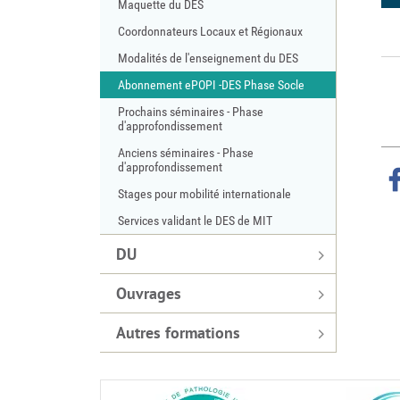
Maquette du DES
Coordonnateurs Locaux et Régionaux
Modalités de l'enseignement du DES
Abonnement ePOPI -DES Phase Socle
Prochains séminaires - Phase
d'approfondissement
Anciens séminaires - Phase
d'approfondissement
r Facebook
ger sur Twitter
Partager sur LinkedIn
Partager par email
Stages pour mobilité internationale
Services validant le DES de MIT
DU
Ouvrages
Autres formations