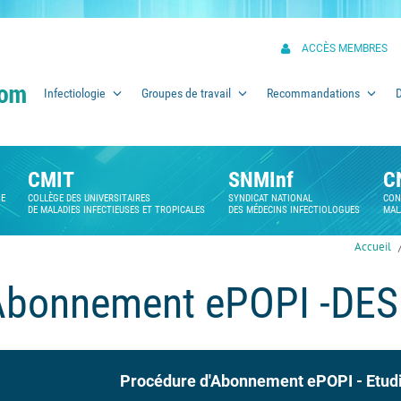
ACCÈS MEMBRES
Infectiologie
Groupes de travail
Recommandations
CMIT
SNMInf
C
SE
COLLÈGE DES UNIVERSITAIRES
SYNDICAT NATIONAL
CON
DE MALADIES INFECTIEUSES ET TROPICALES
DES MÉDECINS INFECTIOLOGUES
MAL
Accueil
Abonnement ePOPI -DES
Procédure d'Abonnement ePOPI - Etud