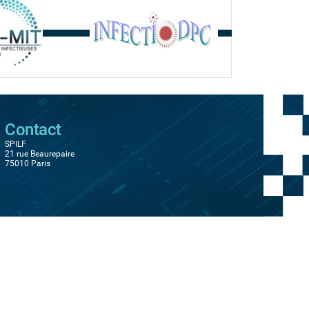
Contact
SPILF
21 rue Beaurepaire
75010 Paris