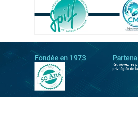
Fondée en 1973
Partena
Retrouvez les p
privilégiés de l