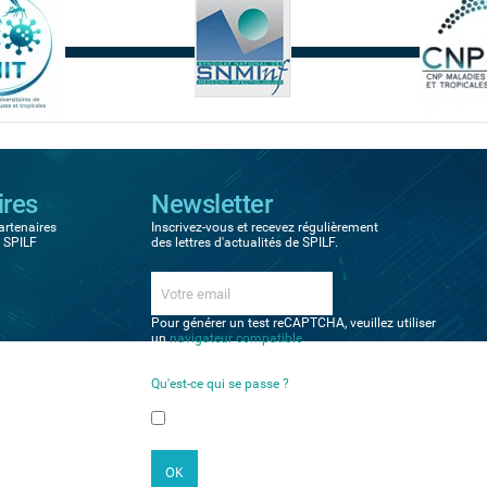
ires
Newsletter
artenaires
Inscrivez-vous et recevez régulièrement
a SPILF
des lettres d'actualités de SPILF.
Pour générer un test reCAPTCHA, veuillez utiliser
un
navigateur compatible
.
Qu'est-ce qui se passe ?
Veuillez sélectionner vos préférences
Newsletter