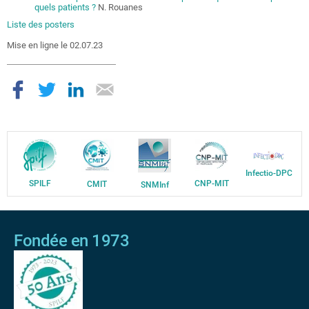
quels patients ?
N. Rouanes
Liste des posters
Mise en ligne le 02.07.23
Infectio-DPC
SPILF
CNP-MIT
CMIT
SNMInf
Fondée en 1973