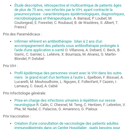
Étude descriptive, rétrospective et multicentrique de patients âgés
de plus de 75 ans, non infectés par le VIH, ayant contracté la
pneumocystose : caractéristiques épidémiologiques, diagnostiques,
microbiologiques et thérapeutiques.
A. Barraud, P. Loubet, M.
Coulongeat, E. Forestier, C. Roubaud, B. de Wazières, S. Albert, T.
Fraiss2
Prix des Paramédicaux :
Infirmier référent en antibiothérapie : bilan à 2 ans d'un
accompagnement des patients sous antibiothérapie prolongée à
l'aide d'une application e-santé
O. Villanova, A. Debard, C. Beck, B.
Garric, C. Garnier, L. Lelièvre, X. Boumaza, M. Alvarez, G. Martin-
Blondel, P. Delobel
Prix VIH :
Profil épidémique des personnes vivant avec le VIH dans les outre-
mers : le grand écart d'un territoire à l'autre
L. Epelboin, F. Bissuel, A.
Lucarelli, M. Mouhoudhoire, L. Nguyen, E. Follenfant, F Cazein, I.
Lamaury, C. Gaud, A. Cabié
Prix Infectiologie générale:
Prise en charge des infections urinaires à répétition sur vessie
neurologique
R. Calin, C. Chesnel, M. Teng, C. Hentzen, F. Lebreton, V.
Phe, M. Nadal, C. Palacios, G. Amarenco, G. Pialoux
Prix Vaccination :
Création d'une consultation de vaccinologie des patients adultes
immunodéprimés dans un Centre Hospitalier : quels besoins pour