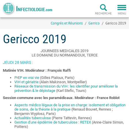
Togg
navi
RECHERCHE
MENU
Congrès et Réunions
Gerrico
Gericco 2019
Gericco 2019
JOURNEES MEDICALES 2019
LE DOMAINE DU NORMANDOUX, TERCE
JEUDI 28 MARS :
Matinée VIH. Modérateur : François Raffi
PrEP en vrai vie
(Gilles Pialoux, Paris)
VIH et gériatrie
(Alain Makinson, Montpellier)
Réseaux de transmission du VIH : les identifier pour améliorer la
prévention & le dépistage
(Karl Stefic, Tours)
Session commune avec les paramédicaux. Modérateur : France Roblot
Aspects médico légaux de la prise en charge: isolement et obligation
de soins, de la théorie à la pratique
(Renaud Bouvet, Rennes ;
Benjamin Wyplosz, Paris)
Actualités tuberculose
(Pierre Tattevin, Rennes)
Gestion d'une épidémie de tuberculose : RETEX
(Anne-Claire Simon,
Poitiers)