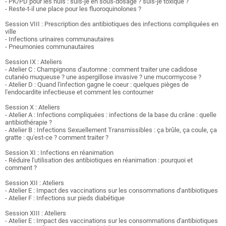
- PK/PD pour les nuls : suis-je en sous-dosage ? suis-je toxique ?
- Reste-t-il une place pour les fluoroquinolones ?
Session VIII : Prescription des antibiotiques des infections compliquées en
ville
- Infections urinaires communautaires
- Pneumonies communautaires
Session IX : Ateliers
- Atelier C : Champignons d'automne : comment traiter une cadidose
cutanéo muqueuse ? une aspergillose invasive ? une mucormycose ?
- Atelier D : Quand l'infection gagne le coeur : quelques pièges de
l'endocardite infectieuse et comment les contourner
Session X : Ateliers
-
Atelier A : Infections compliquées : infections de la base du crâne : quelle
antibiothérapie ?
- Atelier B : Infections Sexuellement Transmissibles : ça brûle, ça coule, ça
gratte : qu'est-ce ? comment traiter ?
Session XI : Infections en réanimation
- Réduire l'utilisation des antibiotiques en réanimation : pourquoi et
comment ?
Session XII : Ateliers
- Atelier E : Impact des vaccinations sur les consommations d'antibiotiques
- Atelier F : Infections sur pieds diabétique
Session XIII : Ateliers
- Atelier E : Impact des vaccinations sur les consommations d'antibiotiques