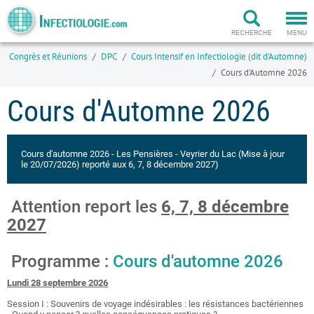
Togg
navi
RECHERCHE
MENU
Congrès et Réunions
DPC
Cours Intensif en Infectiologie (dit d'Automne)
Cours d'Automne 2026
Cours d'Automne 2026
Cours d'automne 2026 - Les Pensières - Veyrier du Lac (Mise à jour
le 20/07/2026) reporté aux 6, 7, 8 décembre 2027)
️ Attention report les
6, 7, 8 décembre
2027
Programme :
Cours d'automne 2026
Lundi 28 septembre 2026
Session I : Souvenirs de voyage indésirables : les résistances bactériennes