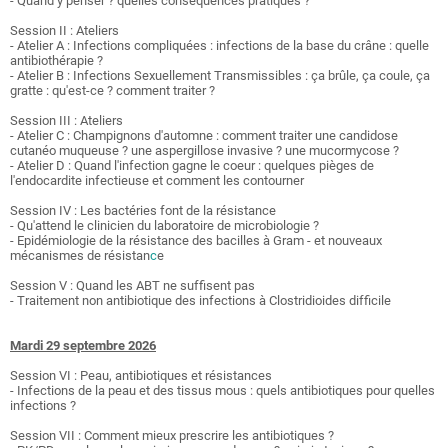
- Quand y penser ? quelles conséquences pratiques ?
Session II : Ateliers
- Atelier A : Infections compliquées : infections de la base du crâne : quelle
antibiothérapie ?
- Atelier B : Infections Sexuellement Transmissibles : ça brûle, ça coule, ça
gratte : qu'est-ce ? comment traiter ?
Session III : Ateliers
- Atelier C : Champignons d'automne : comment traiter une candidose
cutanéo muqueuse ? une aspergillose invasive ? une mucormycose ?
- Atelier D : Quand l'infection gagne le coeur : quelques pièges de
l'endocardite infectieuse et comment les contourner
Session IV : Les bactéries font de la résistance
- Qu'attend le clinicien du laboratoire de microbiologie ?
- Epidémiologie de la résistance des bacilles à Gram - et nouveaux
mécanismes de résistan
c
e
Session V : Quand les ABT ne suffisent pas
- Traitement non antibiotique des infections à Clostridioides difficile
Mardi 29 septembre 2026
Session VI : Peau, antibiotiques et résistances
- Infections de la peau et des tissus mous : quels antibiotiques pour quelles
infections ?
Session VII : Comment mieux prescrire les antibiotiques ?