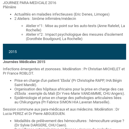
JOURNEE PARA-MEDICALE 2016
Plénière
Actualités en maladies infectieuses (Eric Denes, Limoges)
2 Ateliers : binôme infirmière/médecin
Atelier n°1 : Mise au point sur les auto-tests (Anne Ratelet, La
Rochelle)
Atelier n°2 : Impact psychologique des mesures d'isolement
(Dorothée Boudgourd, La Rochelle)
2015
Journées Médicales 2015
Infections émergentes et zoonoses. Modération : Pr Christian MICHELET et
Pr France ROBLOT.
Prise en charge d'un patient ‘Ebola' (Pr Christophe RAPP, IHA Bégin
Saint Mandé).
Organisation des hôpitaux africains pour la prise en charge des cas
d'Ebola : exemple du Mali (Dr Yves-Marie VANDAMME, CHU Angers).
Epidémiologie et prise en charge des pathologies articulaires liées
au Chikungunya (Pr Fabrice SIMON HIA Laveran Marseille).
Session commune aux para-médicaux et aux médecins. Modération : Dr
Lucia PEREZ et Dr Pierre ABGUEGUEN.
Modalités de prélèvement des hémocultures : hémoculture unique ?
(Dr Sylvie DARGERE, CHU Caen).