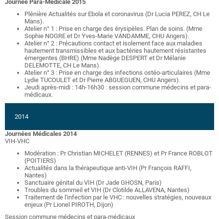
Journée Para-Médicale 2015
Plénière Actualités sur Ebola et coronavirus (Dr Lucia PEREZ, CH Le
Mans).
Atelier n° 1 : Prise en charge des érysipèles. Plan de soins. (Mme
Sophie NOGRE et Dr Yves-Marie VANDAMME, CHU Angers).
Atelier n° 2 : Précautions contact et isolement face aux maladies
hautement transmissibles et aux bactéries hautement résistantes
émergentes (BHRE) (Mme Nadège DESPERT et Dr Mélanie
DELEMOTTE, CH Le Mans).
Atelier n° 3 : Prise en charge des infections ostéo-articulaires (Mme
Lydie TUCOULET et Dr Pierre ABGUEGUEN, CHU Angers).
Jeudi après-midi : 14h-16h30 : session commune médecins et para-
médicaux.
2014
Journées Médicales 2014
VIH-VHC
Modération : Pr Christian MICHELET (RENNES) et Pr France ROBLOT
(POITIERS)
Actualités dans la thérapeutique anti-VIH (Pr François RAFFI,
Nantes)
Sanctuaire génital du VIH (Dr Jade GHOSN, Paris)
Troubles du sommeil et VIH (Dr Clotilde ALLAVENA, Nantes)
Traitement de l'infection par le VHC : nouvelles stratégies, nouveaux
enjeux (Pr Lionel PIROTH, Dijon)
Session commune médecins et para-médicaux