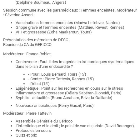
(Delphine Bourneau, Angers)
Session commune avec les paramédicaux : Femmes enceintes. Modérateur
: Séverine Ansart
Vaccinations femmes enceintes (Maéva Lefebvre, Nantes)
Grippe grave et femmes enceintes (Matthieu Revest, Rennes)
VIH et grossesse (Zoha Maakaroun, Tours)
Présentation des mémoires de DESC
Réunion du CA du GERICCO
Modérateur : France Roblot
Controverse : Faut-il des imageries extra-cardiaques systématiques
dans le bilan d'une endocardite ?
- Pour : Louis Bernard, Tours (15')
- Contre : Pierre Tattevin, Rennes (15')
- Débat (15')
Epigénétique : Point sur les recherches en cours sur le stress
inflammatoire et grossesse (Délara Sabéran-Djoneidi, Paris)
Syphilis : actualités (Bruno Abraham, Brive-la-Gaillarde)
Nouveaux antibiotiques (Rémy Gauzit, Paris)
Modérateur : Pierre Tattevin
Assemblée Générale du Géricco
L'infectiologue et le droit ; le point de vue du juriste (David Baranger)
Protocoles en cours
Quizz et prix