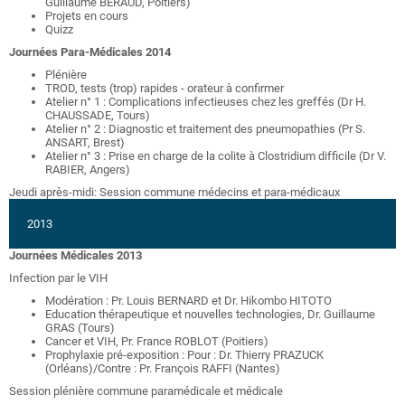
Guillaume BERAUD, Poitiers)
Projets en cours
Quizz
Journées Para-Médicales 2014
Plénière
TROD, tests (trop) rapides - orateur à confirmer
Atelier n° 1 : Complications infectieuses chez les greffés (Dr H.
CHAUSSADE, Tours)
Atelier n° 2 : Diagnostic et traitement des pneumopathies (Pr S.
ANSART, Brest)
Atelier n° 3 : Prise en charge de la colite à Clostridium difficile (Dr V.
RABIER, Angers)
Jeudi après-midi: Session commune médecins et para-médicaux
2013
Journées Médicales 2013
Infection par le VIH
Modération : Pr. Louis BERNARD et Dr. Hikombo HITOTO
Education thérapeutique et nouvelles technologies, Dr. Guillaume
GRAS (Tours)
Cancer et VIH, Pr. France ROBLOT (Poitiers)
Prophylaxie pré-exposition : Pour : Dr. Thierry PRAZUCK
(Orléans)/Contre : Pr. François RAFFI (Nantes)
Session plénière commune paramédicale et médicale