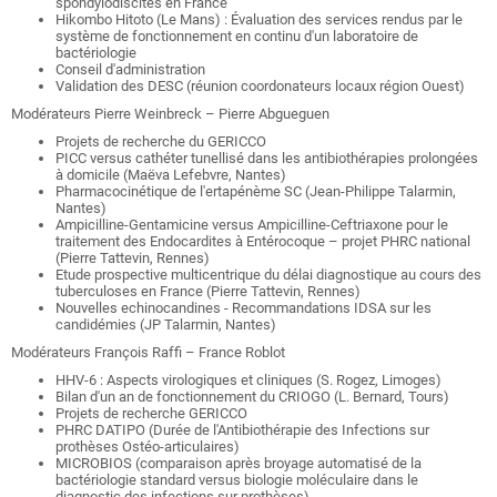
spondylodiscites en France
Hikombo Hitoto (Le Mans) : Évaluation des services rendus par le
système de fonctionnement en continu d'un laboratoire de
bactériologie
Conseil d'administration
Validation des DESC (réunion coordonateurs locaux région Ouest)
Modérateurs Pierre Weinbreck – Pierre Abgueguen
Projets de recherche du GERICCO
PICC versus cathéter tunellisé dans les antibiothérapies prolongées
à domicile (Maëva Lefebvre, Nantes)
Pharmacocinétique de l'ertapénème SC (Jean-Philippe Talarmin,
Nantes)
Ampicilline-Gentamicine versus Ampicilline-Ceftriaxone pour le
traitement des Endocardites à Entérocoque – projet PHRC national
(Pierre Tattevin, Rennes)
Etude prospective multicentrique du délai diagnostique au cours des
tuberculoses en France (Pierre Tattevin, Rennes)
Nouvelles echinocandines - Recommandations IDSA sur les
candidémies (JP Talarmin, Nantes)
Modérateurs François Raffi – France Roblot
HHV-6 : Aspects virologiques et cliniques (S. Rogez, Limoges)
Bilan d'un an de fonctionnement du CRIOGO (L. Bernard, Tours)
Projets de recherche GERICCO
PHRC DATIPO (Durée de l'Antibiothérapie des Infections sur
prothèses Ostéo-articulaires)
MICROBIOS (comparaison après broyage automatisé de la
bactériologie standard versus biologie moléculaire dans le
diagnostic des infections sur prothèses)