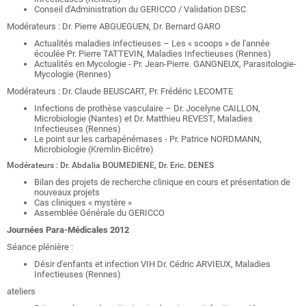
Conseil d'Administration du GERICCO / Validation DESC
Modérateurs : Dr. Pierre ABGUEGUEN, Dr. Bernard GARO
Actualités maladies infectieuses – Les « scoops » de l'année
écoulée Pr. Pierre TATTEVIN, Maladies Infectieuses (Rennes)
Actualités en Mycologie - Pr. Jean-Pierre. GANGNEUX, Parasitologie-
Mycologie (Rennes)
Modérateurs : Dr. Claude BEUSCART, Pr. Frédéric LECOMTE
Infections de prothèse vasculaire – Dr. Jocelyne CAILLON,
Microbiologie (Nantes) et Dr. Matthieu REVEST, Maladies
Infectieuses (Rennes)
Le point sur les carbapénémases - Pr. Patrice NORDMANN,
Microbiologie (Kremlin-Bicêtre)
Modérateurs : Dr. Abdalia BOUMEDIENE, Dr. Eric. DENES
Bilan des projets de recherche clinique en cours et présentation de
nouveaux projets
Cas cliniques « mystère »
Assemblée Générale du GERICCO
Journées Para-Médicales 2012
Séance plénière :
Désir d'enfants et infection VIH Dr. Cédric ARVIEUX, Maladies
Infectieuses (Rennes)
ateliers