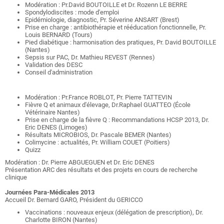
Modération : Pr.David BOUTOILLE et Dr. Rozenn LE BERRE
Spondylodiscites : mode d'emploi
Epidémiologie, diagnostic, Pr. Séverine ANSART (Brest)
Prise en charge : antibiothérapie et rééducation fonctionnelle, Pr.
Louis BERNARD (Tours)
Pied diabétique : harmonisation des pratiques, Pr. David BOUTOILLE
(Nantes)
Sepsis sur PAC, Dr. Mathieu REVEST (Rennes)
Validation des DESC
Conseil d'administration
Modération : Pr.France ROBLOT, Pr. Pierre TATTEVIN
Fièvre Q et animaux d'élevage, Dr.Raphael GUATTEO (École
Vétérinaire Nantes)
Prise en charge de la fièvre Q : Recommandations HCSP 2013, Dr.
Eric DENES (Limoges)
Résultats MICROBIOS, Dr. Pascale BEMER (Nantes)
Colimycine : actualités, Pr. William COUET (Poitiers)
Quizz
Modération : Dr. Pierre ABGUEGUEN et Dr. Eric DENES
Présentation ARC des résultats et des projets en cours de recherche
clinique
Journées Para-Médicales 2013
Accueil Dr. Bernard GARO, Président du GERICCO
Vaccinations : nouveaux enjeux (délégation de prescription)
, Dr.
Charlotte BIRON (Nantes)