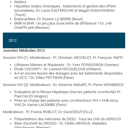
Ateliers
Hépatites virales chroniques : traitements et gestion des effets
secondaires, Dr. Louis D'ALTEROCHE et Magali CHAUVIGNEAU
(Tours)
Endocardites, Dr. Rozenn LE BERRE (Brest)
BMR et BHR : Un peu plus d'une lettre de différence ? Dr. J-M
CHAPPLAIN (Rennes)
2012
Journées Médicales 2012
Session VIH (1): Modérateurs : Pr. Christian. MICHELET, Pr. François. RAFFI
Lithiases biliaires et Atazanavir - Dr. Yves POINSIGNON (Vannes)
Etude VISCONTI - Dr. Laurent HOCQUELOUX (Orléans)
A-t-on encore besoin des dosages avec les traitements disponibles
en 2012 ? Dr. Gilles PEYTAVIN (Paris)
Session VIH (2): Modérateurs : Dr. Séverine ANSART, Pr. Pierre WEINBRECK
Evaluation de la fibrose hépatique chez les patients co-infectés Pr.
Paul CALES (Angers)
Prise en charge des patients avec co-infections VIH + VHB et/ou
VHC Dr. Karine LACOMBE (Paris)
Modérateurs : Pr. France ROBLOT, Dr. David BOUTOILLE
Présentations des mémoires de DESC - Tous les CHU du GERICCO
Bilan d'activité du CRIOGO - Dr. Cédric ARVIEUX, Maladies
Infectieuses (Rennes)