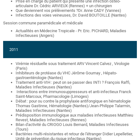
Prise en charge du patient qui présente une infection ostéo-
articulaire Dr. Cédric ARVIEUX (Rennes) + un chirurgien
Que deviennent vos prélèvements ?Dr. Anne CADY (Vannes)
Infections des voies veineuses, Dr. David BOUTOILLE (Nantes)
Session commune paramédicale et médicale
Actualités en Médecine Tropicale - Pr. Eric. PICHARD, Maladies
Infectieuses (Angers)
2011
Virémie résiduelle sous traitement ARV Vincent Calvez , Virologie
(Paris)
Inhibiteurs de protéase du VHC Jérôme Gournay , Hépato-
gastroentérologie (Nantes)
Traitement anti-VIH : peut on se passer des INTI ? François Raffi,
Maladies Infectieuses (Nantes)
Interactions entre immunosuppresseurs et anti-infectieux Franck
Saint-Marcoux, Pharmacologie (Limoges)
Débat : pour ou contre la prophylaxie antifongique en hématologie
Thomas Gastinne, Hématologie (Nantes)/Jean-Philippe Talarmin,
Maladies Infectieuses (Nantes)
Prédisposition immunologique aux maladies infectieuses Matthieu
Revest, Maladies Infectieuses (Rennes)
Bilan d'activité du CRIOGO Louis Bernard, Maladies Infectieuses
(Tours)
Bactéries multi-résistantes et retour de l'étranger Didier Lepelletier,
Unité de prévention du risque infectieux (Nantes)