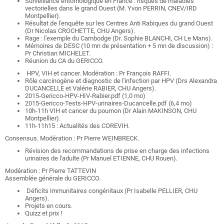
Surveillance entomologique en France : risques de maladies
vectorielles dans le grand Ouest (M. Yvon PERRIN, CNEV/IRD
Montpellier).
Résultat de l'enquête sur les Centres Anti Rabiques du grand Ouest
(Dr Nicolas CROCHETTE, CHU Angers).
Rage : l'exemple du Cambodge (Dr. Sophie BLANCHI, CH Le Mans).
Mémoires de DESC (10 mn de présentation + 5 mn de discussion) :
Pr Christian MICHELET.
Réunion du CA du GERICCO.
HPV, VIH et cancer. Modération : Pr François RAFFI.
Rôle carcinogène et diagnostic de l'infection par HPV (Drs Alexandra
DUCANCELLE et Valérie RABIER, CHU Angers).
2015-Gericco-HPV-HIV-Rabier.pdf (1,0 mo)
2015-Gericco-Tests-HPV-urinaires-Ducancelle.pdf (6,4 mo)
10h-11h VIH et cancer du poumon (Dr Alain MAKINSON, CHU
Montpellier).
11h-11h15 : Actualités des COREVIH.
Consensus. Modération : Pr Pierre WEINBRECK.
Révision des recommandations de prise en charge des infections
urinaires de l'adulte (Pr Manuel ETIENNE, CHU Rouen).
Modération : Pr Pierre TATTEVIN
Assemblée générale du GERICCO.
Déficits immunitaires congénitaux (Pr Isabelle PELLIER, CHU
Angers).
Projets en cours.
Quizz et prix !