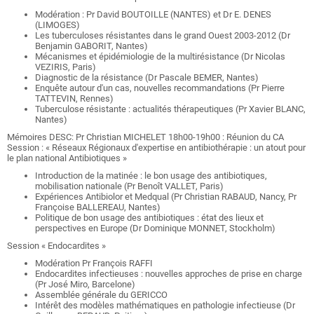
Modération : Pr David BOUTOILLE (NANTES) et Dr E. DENES
(LIMOGES)
Les tuberculoses résistantes dans le grand Ouest 2003-2012 (Dr
Benjamin GABORIT, Nantes)
Mécanismes et épidémiologie de la multirésistance (Dr Nicolas
VEZIRIS, Paris)
Diagnostic de la résistance (Dr Pascale BEMER, Nantes)
Enquête autour d'un cas, nouvelles recommandations (Pr Pierre
TATTEVIN, Rennes)
Tuberculose résistante : actualités thérapeutiques (Pr Xavier BLANC,
Nantes)
Mémoires DESC: Pr Christian MICHELET 18h00-19h00 : Réunion du CA
Session : « Réseaux Régionaux d'expertise en antibiothérapie : un atout pour
le plan national Antibiotiques »
Introduction de la matinée : le bon usage des antibiotiques,
mobilisation nationale (Pr Benoît VALLET, Paris)
Expériences Antibiolor et Medqual (Pr Christian RABAUD, Nancy, Pr
Françoise BALLEREAU, Nantes)
Politique de bon usage des antibiotiques : état des lieux et
perspectives en Europe (Dr Dominique MONNET, Stockholm)
Session « Endocardites »
Modération Pr François RAFFI
Endocardites infectieuses : nouvelles approches de prise en charge
(Pr José Miro, Barcelone)
Assemblée générale du GERICCO
Intérêt des modèles mathématiques en pathologie infectieuse (Dr