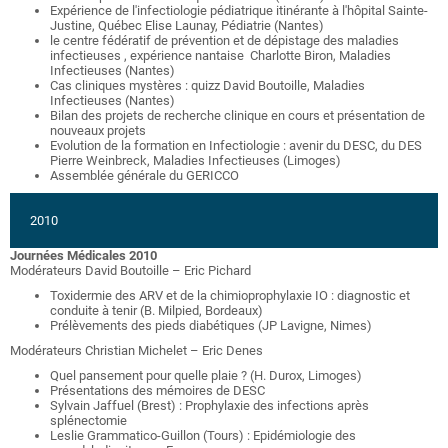
Expérience de l'infectiologie pédiatrique itinérante à l'hôpital Sainte-
Justine, Québec Elise Launay, Pédiatrie (Nantes)
le centre fédératif de prévention et de dépistage des maladies
infectieuses , expérience nantaise Charlotte Biron, Maladies
Infectieuses (Nantes)
Cas cliniques mystères : quizz David Boutoille, Maladies
Infectieuses (Nantes)
Bilan des projets de recherche clinique en cours et présentation de
nouveaux projets
Evolution de la formation en Infectiologie : avenir du DESC, du DES
Pierre Weinbreck, Maladies Infectieuses (Limoges)
Assemblée générale du GERICCO
2010
Journées Médicales 2010
Modérateurs David Boutoille – Eric Pichard
Toxidermie des ARV et de la chimioprophylaxie IO : diagnostic et
conduite à tenir (B. Milpied, Bordeaux)
Prélèvements des pieds diabétiques (JP Lavigne, Nimes)
Modérateurs Christian Michelet – Eric Denes
Quel pansement pour quelle plaie ? (H. Durox, Limoges)
Présentations des mémoires de DESC
Sylvain Jaffuel (Brest) : Prophylaxie des infections après
splénectomie
Leslie Grammatico-Guillon (Tours) : Epidémiologie des