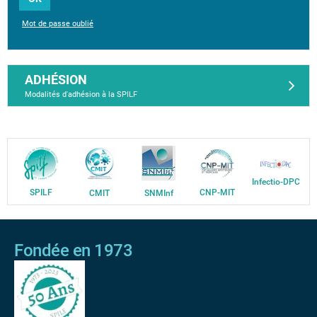
Mot de passe oublié
ADHÉSION
Modalités d'adhésion à la SPILF
Infectio-DPC
SPILF
CNP-MIT
CMIT
SNMInf
Fondée en 1973