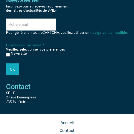
Inscrivez-vous et recevez régulièrement
des lettres d'actualités de SPILF.
Pour générer un test reCAPTCHA, veuillez utiliser un
navigateur compatible
.
Qu'est-ce qui se passe ?
Veuillez sélectionner vos préférences
Newsletter
Contact
SPILF
21 rue Beaurepaire
75010 Paris
Accueil
Contact