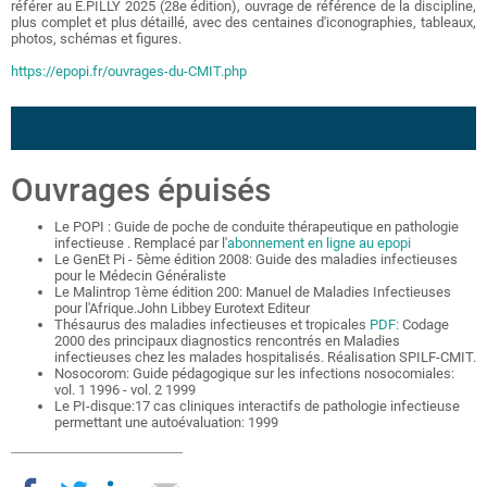
référer au E.PILLY 2025 (28e édition), ouvrage de référence de la discipline,
plus complet et plus détaillé, avec des centaines d'iconographies, tableaux,
photos, schémas et figures.
https://epopi.fr/ouvrages-du-CMIT.php
Ouvrages épuisés
Le POPI : Guide de poche de conduite thérapeutique en pathologie
infectieuse . Remplacé par l'
abonnement en ligne au epopi
Le GenEt Pi - 5ème édition 2008: Guide des maladies infectieuses
pour le Médecin Généraliste
Le Malintrop 1ème édition 200: Manuel de Maladies Infectieuses
pour l'Afrique.John Libbey Eurotext Editeur
Thésaurus des maladies infectieuses et tropicales
PDF:
Codage
2000 des principaux diagnostics rencontrés en Maladies
infectieuses chez les malades hospitalisés. Réalisation SPILF-CMIT.
Nosocorom: Guide pédagogique sur les infections nosocomiales:
vol. 1 1996 - vol. 2 1999
Le PI-disque:17 cas cliniques interactifs de pathologie infectieuse
permettant une autoévaluation: 1999