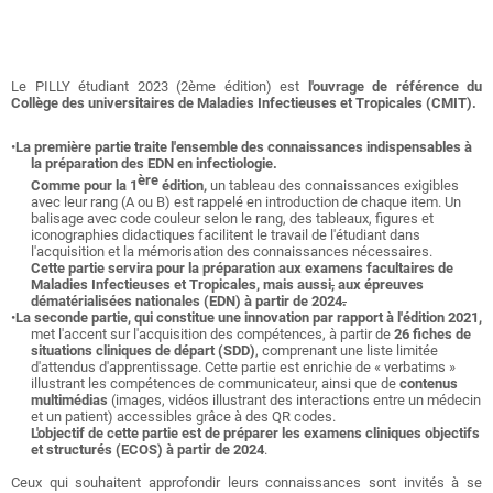
Le PILLY étudiant 2023 (2ème édition) est
l'ouvrage de référence du
Collège des universitaires de Maladies Infectieuses et Tropicales (CMIT).
•
La première partie
traite l'ensemble des connaissances indispensables à
la préparation des EDN en infectiologie.
ère
Comme pour la 1
édition,
un tableau des connaissances exigibles
avec leur rang (A ou B) est rappelé en introduction de chaque item. Un
balisage avec code couleur selon le rang, des tableaux, figures et
iconographies didactiques facilitent le travail de l'étudiant dans
l'acquisition et la mémorisation des connaissances nécessaires.
Cette partie servira pour la préparation aux examens facultaires de
Maladies Infectieuses et Tropicales, mais aussi
,
aux épreuves
dématérialisées nationales (EDN) à partir de 2024
.
•
La seconde partie, qui constitue une innovation par rapport à l'édition 2021,
met l'accent sur l'acquisition des compétences, à partir de
26
fiches de
situations cliniques de départ (SDD)
, comprenant une liste limitée
d'attendus d'apprentissage. Cette partie est enrichie de « verbatims »
illustrant les compétences de communicateur, ainsi que de
contenus
multimédias
(images, vidéos illustrant des interactions entre un médecin
et un patient) accessibles grâce à des QR codes.
L'objectif de cette partie est de préparer les examens cliniques objectifs
et structurés (ECOS) à partir de 2024
.
Ceux qui souhaitent approfondir leurs connaissances sont invités à se