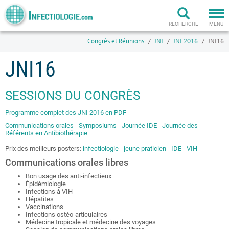
Togg
navi
RECHERCHE
MENU
Congrès et Réunions
JNI
JNI 2016
JNI16
JNI16
SESSIONS DU CONGRÈS
Programme complet des JNI 2016 en PDF
Communications orales
-
Symposiums
-
Journée IDE
-
Journée des
Référents en Antibiothérapie
Prix des meilleurs posters:
infectiologie
-
jeune praticien
-
IDE
-
VIH
Communications orales libres
Bon usage des anti-infectieux
Épidémiologie
Infections à VIH
Hépatites
Vaccinations
Infections ostéo-articulaires
Médecine tropicale et médecine des voyages