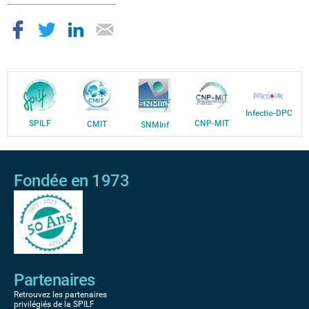
Infectio-DPC
SPILF
CNP-MIT
CMIT
SNMInf
Fondée en 1973
Partenaires
Retrouvez les partenaires
privilégiés de la SPILF