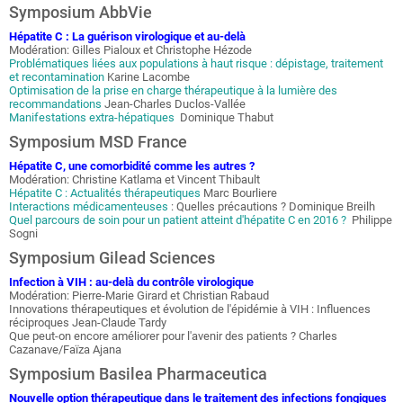
Symposium AbbVie
Hépatite C : La guérison virologique et au-delà
Modération: Gilles Pialoux et Christophe Hézode
Problématiques liées aux populations à haut risque : dépistage, traitement
et recontamination
Karine Lacombe
Optimisation de la prise en charge thérapeutique à la lumière des
recommandations
Jean-Charles Duclos-Vallée
Manifestations extra-hépatiques
Dominique Thabut
Symposium MSD France
Hépatite C, une comorbidité comme les autres ?
Modération: Christine Katlama et Vincent Thibault
Hépatite C : Actualités thérapeutiques
Marc Bourliere
Interactions médicamenteuses
: Quelles précautions ? Dominique Breilh
Quel parcours de soin pour un patient atteint d'hépatite C en 2016 ?
Philippe
Sogni
Symposium Gilead Sciences
Infection à VIH : au-delà du contrôle virologique
Modération: Pierre-Marie Girard et Christian Rabaud
Innovations thérapeutiques et évolution de l'épidémie à VIH : Influences
réciproques Jean-Claude Tardy
Que peut-on encore améliorer pour l'avenir des patients ? Charles
Cazanave/Faïza Ajana
Symposium Basilea Pharmaceutica
Nouvelle option thérapeutique dans le traitement des infections fongiques