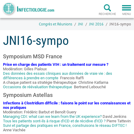
Togg
navi
RECHERCHE
MENU
Congrès et Réunions
JNI
JNI 2016
JNI16-sympo
JNI16-sympo
Symposium MSD France
Prise en charge des patients VIH : un traitement sur mesure ?
Modération: Gilles Pialoux
Des données des essais cliniques aux données de vraie vie : des
différences à prendre en compte
Francois Raffi
A chaque patient sa stratégie thérapeutique Christine Katlama
Occasions de réévaluation thérapeutique
Bertrand Lebouché
Symposium Astellas
Infections à Clostridium difficile : faisons le point sur les connaissances et
nos pratiques
Modération: Frédéric Barbut et Benoît Guery
Managing CDI: what can we learn from the UK experience?
David Jenkins
Tous les patients sont-ils à risque d'ICD et de récidive d'ICD ?
Pierre Tattevin
Suivi et partage des pratiques en France, construisons le réseau DIFTEC !
Anne Vachée