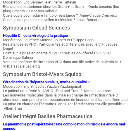
Modération: Eric Senneville et Pierre Tattevin
Résistance bactérienne chez les Gram + et Gram - : Quels besoins (les
plus) urgents ? Christian Rabaud
Quels outils pour réduire l'antibio-résistance ? Anne-Claude Crémieux
Quelle place pour les nouvelles molécules ? Louis Bernard
Symposium Gilead Sciences
Hépatite C : de la virologie à la pratique
Modération: Laurence Morand-Joubert et Philippe Sogni
Résistances et VHC : Particularités et différences avec le VIH Jaques
Izopet
Point sur la prise en charge du VHC chez les co-infectés VIH VHC
Dominique Salmon
Vers une maîtrise de l'infection VHC dans une file active de patients VIH-
VHC Pascale Leclercq
Symposium Bristol-Myers Squibb
L'éradication de l'hépatite virale C, mythe ou réalité ?
Modération: Eric Billaud et Yazdan Yazdanpanah
Le patient co-infecté VIH/VHC : Test and Treat ? Karine Lacombe
Les nouvelles molécules dans la prise en charge de l'infection virale C
chronique : comprendre les mécanismes de financement Nathalie Grémaud
La prise en charge de l'hépatite C en 2016 : l'éradication est-elle possible ?
Albert Tran
Atelier intégré Basilea Pharmaceutica
La pneumonie post-opératoire : une complication chirurgicale encore mal
connue