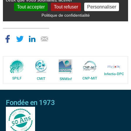
Infectio-DPC
SPILF
CNP-MIT
CMIT
SNMInf
Fondée en 1973