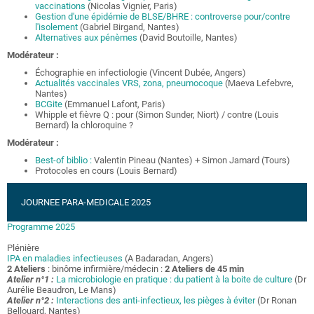
vaccinations
(Nicolas Vignier, Paris)
Gestion d'une épidémie de BLSE/BHRE : controverse pour/contre
l'isolement
(Gabriel Birgand, Nantes)
Alternatives aux pénèmes
(David Boutoille, Nantes)
Modérateur :
Échographie en infectiologie (Vincent Dubée, Angers)
Actualités vaccinales VRS, zona, pneumocoque
(Maeva Lefebvre,
Nantes)
BCGite
(Emmanuel Lafont, Paris)
Whipple et fièvre Q : pour (Simon Sunder, Niort) / contre (Louis
Bernard) la chloroquine ?
Modérateur :
Best-of biblio :
Valentin Pineau (Nantes) + Simon Jamard (Tours)
Protocoles en cours (Louis Bernard)
JOURNEE PARA-MEDICALE 2025
Programme 2025
Plénière
IPA en maladies infectieuses
(A Badaradan, Angers)
2 Ateliers
: binôme infirmière/médecin :
2 Ateliers de 45 min
Atelier n°1 :
La microbiologie en pratique : du patient à la boite de culture
(Dr
Aurélie Beaudron, Le Mans)
Atelier n°2 :
Interactions des anti-infectieux, les pièges à éviter
(Dr Ronan
Bellouard, Nantes)