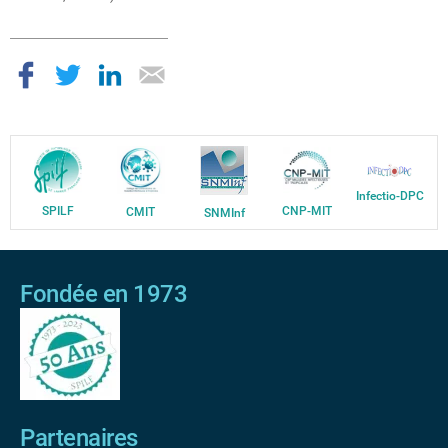
Infectio-DPC
SPILF
CNP-MIT
CMIT
SNMInf
Fondée en 1973
Partenaires