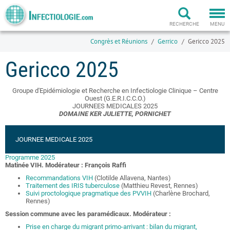
Togg
navi
RECHERCHE
MENU
Congrès et Réunions
Gerrico
Gericco 2025
Gericco 2025
Groupe d'Epidémiologie et Recherche en Infectiologie Clinique – Centre
Ouest (G.E.R.I.C.C.O.)
JOURNEES MEDICALES 2025
DOMAINE KER JULIETTE, PORNICHET
JOURNEE MEDICALE 2025
Programme 2025
Matinée VIH. Modérateur : François Raffi
Recommandations VIH
(Clotilde Allavena, Nantes)
Traitement des IRIS tuberculose
(Matthieu Revest, Rennes)
Suivi proctologique pragmatique des PVVIH
(Charlène Brochard,
Rennes)
Session commune avec les paramédicaux. Modérateur :
Prise en charge du migrant primo-arrivant : bilan du migrant,