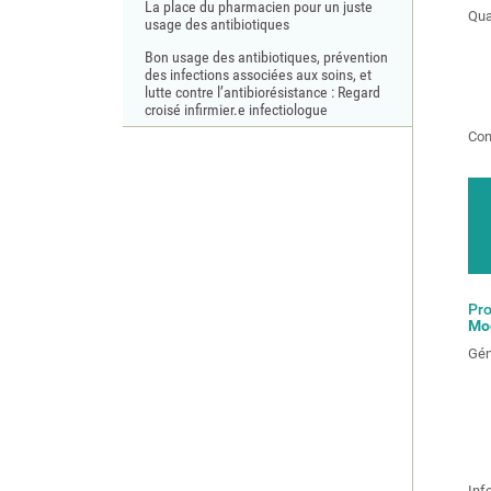
La place du pharmacien pour un juste
Qua
usage des antibiotiques
Bon usage des antibiotiques, prévention
des infections associées aux soins, et
lutte contre l’antibiorésistance : Regard
croisé infirmier.e infectiologue
Con
Pr
Mod
Gén
Inf