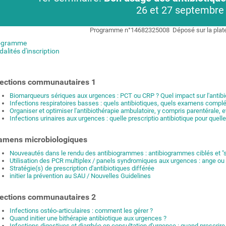
26 et 27 septembre
Programme n°14682325008
Déposé sur la pla
ogramme
alités d'inscription
fections communautaires 1
Biomarqueurs sériques aux urgences : PCT ou CRP ? Quel impact sur l'antibi
Infections respiratoires basses : quels antibiotiques, quels examens complé
Organiser et optimiser l'antibiothérapie ambulatoire, y compris parentérale, et
Infections urinaires aux urgences : quelle prescriptio antibiotique pour quelle
amens microbiologiques
Nouveautés dans le rendu des antibiogrammes : antibiogrammes ciblés et "s
Utilisation des PCR multiplex / panels syndromiques aux urgences : ange o
Stratégie(s) de prescription d'antibiotiques différée
initier la prévention au SAU / Nouvelles Guidelines
fections communautaires 2
Infections ostéo-articulaires : comment les gérer ?
Quand initier une bithérapie antibiotique aux urgences ?
Infections digestives et diarrhée en consultation d'urgence : quand prescrire