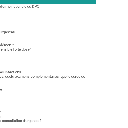
teforme nationale du
D
PC
 urgences
u démon ?
ensible forte dose"
les infections
iques, quels examens complémentaires, quelle durée de
ce
?
r
la consultation d'urgence ?