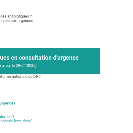
 des antibiotiques ?
otiques aux urgences
ues en consultation d'urgence
 à jour le 09/04/2025)
teforme nationale du
D
PC
 urgences
u démon ?
ensible forte dose"