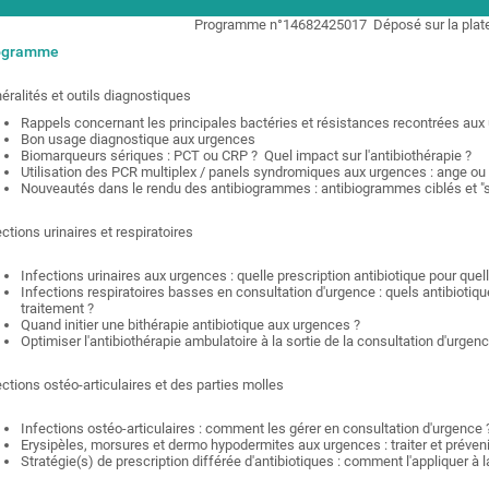
Programme n°
14682425017
Déposé sur la pla
ogramme
éralités et outils diagnostiques
Rappels concernant les principales bactéries et résistances recontrées aux
Bon usage diagnostique aux urgences
Biomarqueurs sériques : PCT ou CRP ? Quel impact sur l'antibiothérapie ?
Utilisation des PCR multiplex / panels syndromiques aux urgences : ange o
Nouveautés dans le rendu des antibiogrammes : antibiogrammes ciblés et "s
ections urinaires et respiratoires
Infections urinaires aux urgences : quelle prescription antibiotique pour quel
Infections respiratoires basses en consultation d'urgence : quels antibiot
traitement ?
Quand initier une bithérapie antibiotique aux urgences ?
Optimiser l'antibiothérapie ambulatoire à la sortie de la consultation d'urgen
ections ostéo-articulaires et des parties molles
Infections ostéo-articulaires : comment les gérer en consultation d'urgence 
Erysipèles, morsures et dermo hypodermites aux urgences : traiter et préveni
Stratégie(s) de prescription différée d'antibiotiques : comment l'appliquer à 