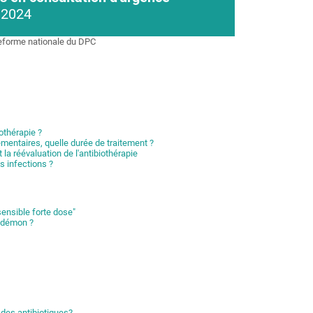
 2024
teforme nationale du
D
PC
othérapie ?
mentaires, quelle durée de traitement ?
 la réévaluation de l'antibiothérapie
s infections ?
ensible forte dose"
u démon ?
 des antibiotiques?