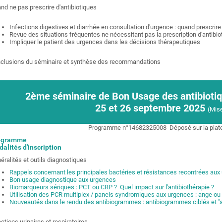
nd ne pas prescrire d'antibiotiques
Infections digestives et diarrhée en consultation d'urgence : quand prescrire
Revue des situations fréquentes ne nécessitant pas la prescription d'antibi
Impliquer le patient des urgences dans les décisions thérapeutiques
clusions du séminaire et synthèse des recommandations
2ème séminaire de Bon Usage des antibiotiq
25 et 26 septembre 2025
(Mise
Programme n°14682325008
Déposé sur la pla
ogramme
alités d'inscription
éralités et outils diagnostiques
Rappels concernant les principales bactéries et résistances recontrées aux
Bon usage diagnostique aux urgences
Biomarqueurs sériques : PCT ou CRP ? Quel impact sur l'antibiothérapie ?
Utilisation des PCR multiplex / panels syndromiques aux urgences : ange o
Nouveautés dans le rendu des antibiogrammes : antibiogrammes ciblés et "s
ections urinaires et respiratoires