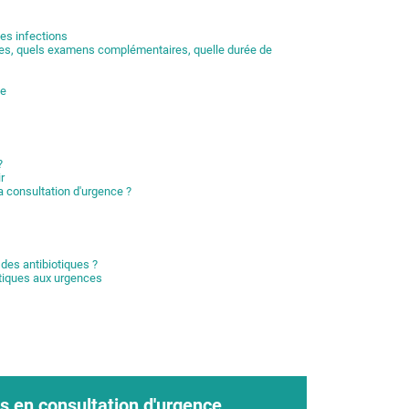
les infections
iques, quels examens complémentaires, quelle durée de
ce
?
r
la consultation d'urgence ?
 des antibiotiques ?
otiques aux urgences
s en consultation d'urgence