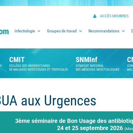
ACCÈS MEMBRES
Infectiologie
Groupes de travail
Recommandations
CMIT
SNMInf
C
SE
COLLÈGE DES UNIVERSITAIRES
SYNDICAT NATIONAL
CON
DE MALADIES INFECTIEUSES ET TROPICALES
DES MÉDECINS INFECTIOLOGUES
MAL
BUA aux Urgences
3ème séminaire de Bon Usage des antibiotiq
24 et 25 septembre 2026
(Mise