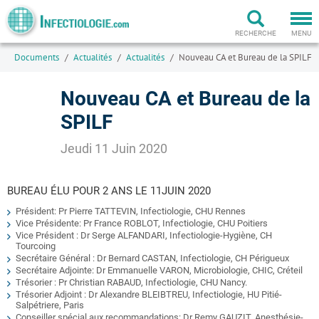
Togg
navi
RECHERCHE
MENU
Documents
Actualités
Actualités
Nouveau CA et Bureau de la SPILF
Nouveau CA et Bureau de la
SPILF
Jeudi 11 Juin 2020
BUREAU ÉLU POUR 2 ANS LE 11JUIN 2020
Président: Pr Pierre TATTEVIN, Infectiologie, CHU Rennes
Vice Présidente: Pr France ROBLOT, Infectiologie, CHU Poitiers
Vice Président : Dr Serge ALFANDARI, Infectiologie-Hygiène, CH
Tourcoing
Secrétaire Général : Dr Bernard CASTAN, Infectiologie, CH Périgueux
Secrétaire Adjointe: Dr Emmanuelle VARON, Microbiologie, CHIC, Créteil
Trésorier : Pr Christian RABAUD, Infectiologie, CHU Nancy.
Trésorier Adjoint : Dr Alexandre BLEIBTREU, Infectiologie, HU Pitié-
Salpétriere, Paris
Conseiller spécial aux recommandations: Dr Remy GAUZIT, Anesthésie-