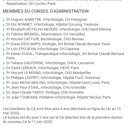
Réanimation, GH Cochin, Paris
MEMBRES DU CONSEIL D'ADMINISTRATION
Dr Hugues AIMAITRE, Infectiologie, CH Perpignan
Dr Eric BONNET, Infectiologie, Hôpital Ducuing, Toulouse
Pr Elisabeth BOTELHO-NEVERS, Infectiologie, CHU Saint-Etienne
Dr Fabrice BRUNEEL, Réanimation, CH Versailles
Pr Vincent CATTOIR, Bactériologie, CHU Rennes
Pr Diane DESCAMPS, Virologie, GH Bichat Claude Bernard, Paris
Dr Loic EPELBOIN, Infectiologie, CH Cayenne
Pr Xavier DUVAL, Thérapeutique-Infectiologie, GH Bichat Claude Bernard,
Paris
Dr Tatiana GALPERINE, Infectiologie, CHUV, Lausanne
Dr David LEBEAUX, Infectiologie, HEGP, Paris
Pr Vincent LE MOING, Infectiologie, CHU Montpellier
Dr Philippe LESPRIT, Infectiologie, Hôpital Foch, Suresnes
Pr Jean Michel MOLINA, Infectiologie, Hôpital Saint Louis, Paris
Pr Jean-Paul STAHL, Infectiologie, CHU Grenoble
Dr Jean-Claude TARDY, Virologie, CHU Grenoble
Dr Julie TOUBIANA, Pédiatrie-Infectiologie, Hôpital Necker, Paris
Les membres du CA sont élus pour 4 ans (élections en ligne du 1er au 15
mai 2020).
Le bureau est élu pour 2 ans par le CA (élection lors de la première réunion
du nouveau CA le 11 juin 2020)