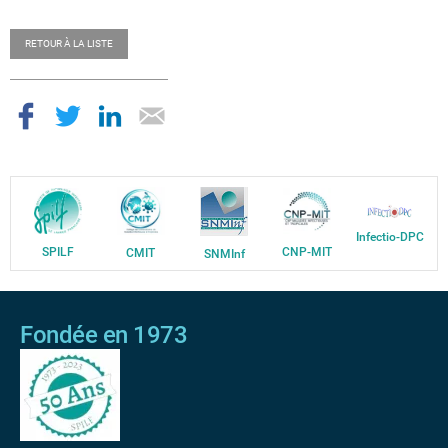
RETOUR À LA LISTE
Infectio-DPC
SPILF
CNP-MIT
CMIT
SNMInf
Fondée en 1973