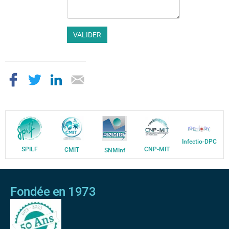
Infectio-DPC
SPILF
CNP-MIT
CMIT
SNMInf
Fondée en 1973