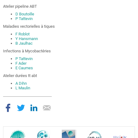
Atelier pipeline ABT
D Boutoille
P Tattevin
Maladies vectorielles à tiques
F Roblot
Y Hansmann
B Jaulhac
Infections à Mycobactéries
P Tattevin
F Ader
E Caumes
Atelier durées tt abt
A Dihn
L Maulin