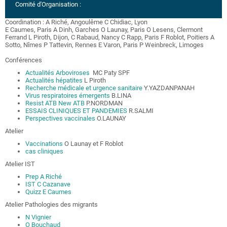
Comité d'Organisation :
Coordination : A Riché, Angoulême C Chidiac, Lyon
E Caumes, Paris A Dinh, Garches O Launay, Paris O Lesens, Clermont
Ferrand L Piroth, Dijon, C Rabaud, Nancy C Rapp, Paris F Roblot, Poitiers A
Sotto, Nîmes P Tattevin, Rennes E Varon, Paris P Weinbreck, Limoges
Conférences
Actualités Arboviroses
MC Paty SPF
Actualités hépatites
L Piroth
Recherche médicale et urgence sanitaire
Y.YAZDANPANAH
Virus respiratoires émergents
B.LINA
Resist ATB New ATB
P.NORDMAN
ESSAIS CLINIQUES ET PANDEMIES
R.SALMI
Perspectives vaccinales
O.LAUNAY
Atelier
Vaccinations
O Launay et F Roblot
cas cliniques
Atelier IST
Prep A Riché
IST C Cazanave
Quizz E Caumes
Atelier Pathologies des migrants
N Vignier
O Bouchaud