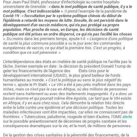
Pour Jean-Paul Stahl, professeur d'infectiologie au centre hospitalo-
universitaire de Grenoble :
« dans le mot politique de santé publique, il y a le
mot politique. C'est indissociable »
. Il prend l'exemple de la pandémie de
Covid-19
:
« l'occultation par le système politique chinois du début de
l'épidémie a retardé les moyens de lutte. Ensuite, ils ont persisté dans le
développement d'un vaccin médiocre, qui n'a pas protégé sa propre
population. Plus proche de nous, en Europe, les décisions de santé
publique ont été prises en ordre dispersé, ce qui n'a pas facilité les choses
». Du moins dans les premiers temps, ajoute-t-il. «
L'exigence d'une politique
de santé la plus commune possible a vu le jour avec les commandes
européennes de vaccin, ce qui était la première fois. C'est un progrès, à
condition que ce soit pérennisé. »
L'interdépendance des états en matière de santé publique ne facilite pas la
tâche. Dernier exemple en date : la décision du président Donald Trump de
geler les financements de l'Agence des États-Unis pour le
développement international (USAID), le plus grand bailleur de fonds
humanitaires au monde. «
C'est la politique au sens le plus négatif du
terme »,
ajoute le Pr Stahl.
« Le VIH a été à peu près maîtrisé dans les pays
riches, mais ce n'est pas le cas en Afrique, où des millions de personnes
restent sans traitement ou avec des traitements inappropriés. Il y a donc un
besoin énorme et qui pourrait même être égoïste, car tant que le VIH existe
en Afrique, il y en aura chez nous.
Cela démontre la relation très directe
entre la lutte contre une épidémie et une décision politique. Toutes les
maladies infectieuses vont être impactées, car elles ne connaissent pas de
frontières.
» Tuberculose, paludisme, rougeole et bien d'autres, l'OMS
alerte
sur le possible anéantissement de décennies de progrès sanitaire et les
conséquences dramatiques sur la vie, et la mort, de millions de personnes.
De la gestion des crises sanitaires à la pérennité des financements, de la