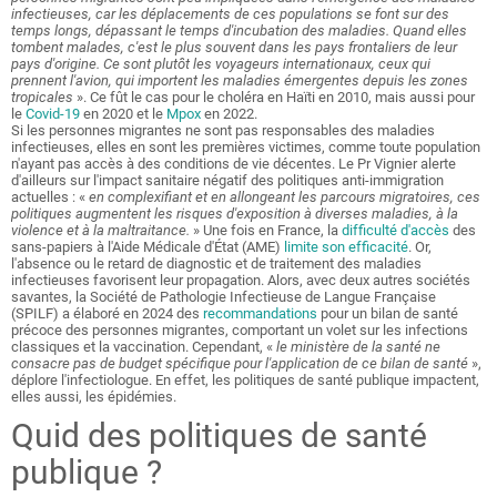
infectieuses, car les déplacements de ces populations se font sur des
temps longs, dépassant le temps d'incubation des maladies. Quand elles
tombent malades, c'est le plus souvent dans les pays frontaliers de leur
pays d'origine. Ce sont plutôt les voyageurs internationaux, ceux qui
prennent l'avion, qui importent les maladies émergentes depuis les zones
tropicales
». Ce fût le cas pour le choléra en Haïti en 2010, mais aussi pour
le
Covid-19
en 2020 et le
Mpox
en 2022.
Si les personnes migrantes ne sont pas responsables des maladies
infectieuses, elles en sont les premières victimes, comme toute population
n'ayant pas accès à des conditions de vie décentes. Le Pr Vignier alerte
d'ailleurs sur l'impact sanitaire négatif des politiques anti-immigration
actuelles : «
en complexifiant et en allongeant les parcours migratoires, ces
politiques augmentent les risques d'exposition à diverses maladies, à la
violence et à la maltraitance.
» Une fois en France, la
difficulté d'accès
des
sans-papiers à l'Aide Médicale d'État (AME)
limite son efficacité
. Or,
l'absence ou le retard de diagnostic et de traitement des maladies
infectieuses favorisent leur propagation. Alors, avec deux autres sociétés
savantes, la Société de Pathologie Infectieuse de Langue Française
(SPILF) a élaboré en 2024 des
recommandations
pour un bilan de santé
précoce des personnes migrantes, comportant un volet sur les infections
classiques et la vaccination. Cependant, «
le ministère de la santé ne
consacre pas de budget spécifique pour l'application de ce bilan de santé
»,
déplore l'infectiologue. En effet, les politiques de santé publique impactent,
elles aussi, les épidémies.
Quid des politiques de santé
publique ?