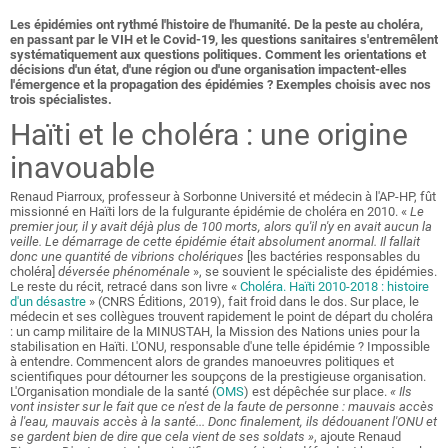
Les épidémies ont rythmé l'histoire de l'humanité. De la peste au choléra,
en passant par le VIH et le Covid-19, les questions sanitaires s'entremêlent
systématiquement aux questions politiques. Comment les orientations et
décisions d'un état, d'une région ou d'une organisation impactent-elles
l'émergence et la propagation des épidémies ? Exemples choisis avec nos
trois spécialistes.
Haïti et le choléra : une origine
inavouable
Renaud Piarroux, professeur à Sorbonne Université et médecin à l'AP-HP, fût
missionné en Haïti lors de la fulgurante épidémie de choléra en 2010. «
Le
premier jour, il y avait déjà plus de 100 morts, alors qu'il n'y en avait aucun la
veille. Le démarrage de cette épidémie était absolument anormal. Il fallait
donc une quantité de vibrions cholériques
[les bactéries responsables du
choléra]
déversée phénoménale
», se souvient le spécialiste des épidémies.
Le reste du récit, retracé dans son livre «
Choléra. Haïti 2010-2018 : histoire
d'un désastre
» (CNRS Éditions, 2019), fait froid dans le dos. Sur place, le
médecin et ses collègues trouvent rapidement le point de départ du choléra
: un camp militaire de la MINUSTAH, la Mission des Nations unies pour la
stabilisation en Haïti. L'ONU, responsable d'une telle épidémie ? Impossible
à entendre. Commencent alors de grandes manoeuvres politiques et
scientifiques pour détourner les soupçons de la prestigieuse organisation.
L'Organisation mondiale de la santé (
OMS
) est dépêchée sur place.
« Ils
vont insister sur le fait que ce n'est de la faute de personne : mauvais accès
à l'eau, mauvais accès à la santé... Donc finalement, ils dédouanent l'ONU et
se gardent bien de dire que cela vient de ses soldats »
, ajoute Renaud