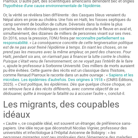
Piarroux. D'autre part, des scientifiques américains défendent bec et ongles
l'
hypothèse d'une cause environnementale de l'épidémie
.
Or, la vérité se révèlera bien différente : des Casques bleus venaient du
Népal alors en proie au choléra. Une fois en Haïti, les fosses septiques du
camp servirent de bouillon de culture. Déversés dans la rivière la plus
proche, les vibrions cholériques contaminèrent ensuite le fleuve en aval et,
simultanément, des dizaines de milliers de personnes vivant sur ses rives.
En 2016, sous la pression, l'ONU finira par
reconnaître partiellement sa
responsabilité
.
« La conséquence concrète de cette tergiversation politique
est de ne pas avoir freiné l'épidémie à temps. En niant les choses, on ne
prend pas les mesures avec la même ampleur, on perd des chances. Pour
Haïti, pendant six ans, on n'arrivait pas à financer la lutte contre le choléra.
Puisque c'était venu de l'environnement, on ne voyait pas l'intérêt de le faire
»
, ajoute le professeur à Sorbonne Université. Des milliers de morts auraient
pu être évitées. Cette guerre des récits est un classique dans l'histoire,
comme Renaud Piarroux le raconte dans un autre ouvrage : «
Sapiens et les
microbes. Les épidémies d'autrefois. Des origines à 1918
» (CNRS Éditions,
2025). «
C'est politique, les épidémies. Dès que quelque chose choque, on
se retrouve face à des récits différents, avec comme objectif de se
dédouaner, quitte à invoquer la fatalité ou à accuser l'autre »
, conclut-il.
Les migrants, des coupables
idéaux
« L'autre », ce coupable idéal, est souvent un étranger, de préférence sans-
papiers. Une idée reçue que déconstruit Nicolas Vignier, professeur des
universités et infectiologue à l'Hôpital Avicenne de Bobigny : «
les
personnes migrantes sont peu impliquées dans l'émergence des maladies