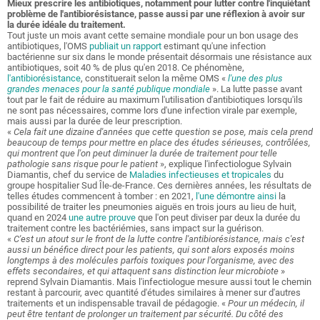
Mieux prescrire les antibiotiques, notamment pour lutter contre l'inquiétant
problème de l'antibiorésistance, passe aussi par une réflexion à avoir sur
la durée idéale du traitement.
Tout juste un mois avant cette semaine mondiale pour un bon usage des
antibiotiques, l'OMS
publiait un rapport
estimant qu'une infection
bactérienne sur six dans le monde présentait désormais une résistance aux
antibiotiques, soit 40 % de plus qu'en 2018. Ce phénomène,
l'antibiorésistance
, constituerait selon la même OMS «
l'une des plus
grandes menaces pour la santé publique mondiale
». La lutte passe avant
tout par le fait de réduire au maximum l'utilisation d'antibiotiques lorsqu'ils
ne sont pas nécessaires, comme lors d'une infection virale par exemple,
mais aussi par la durée de leur prescription.
«
Cela fait une dizaine d'années que cette question se pose, mais cela prend
beaucoup de temps pour mettre en place des études sérieuses, contrôlées,
qui montrent que l'on peut diminuer la durée de traitement pour telle
pathologie sans risque pour le patient
», explique l'infectiologue Sylvain
Diamantis, chef du service de
Maladies infectieuses et tropicales
du
groupe hospitalier Sud Île-de-France. Ces dernières années, les résultats de
telles études commencent à tomber : en 2021,
l'une démontre ainsi
la
possibilité de traiter les pneumonies aiguës en trois jours au lieu de huit,
quand en 2024
une autre prouve
que l'on peut diviser par deux la durée du
traitement contre les bactériémies, sans impact sur la guérison.
«
C'est un atout sur le front de la lutte contre l'antibiorésistance, mais c'est
aussi un bénéfice direct pour les patients, qui sont alors exposés moins
longtemps à des molécules parfois toxiques pour l'organisme, avec des
effets secondaires, et qui attaquent sans distinction leur microbiote
»
reprend Sylvain Diamantis. Mais l'infectiologue mesure aussi tout le chemin
restant à parcourir, avec quantité d'études similaires à mener sur d'autres
traitements et un indispensable travail de pédagogie. «
Pour un médecin, il
peut être tentant de prolonger un traitement par sécurité. Du côté des