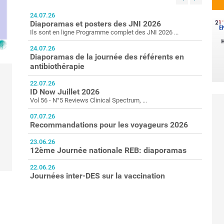
24.07.26
19.
Diaporamas et posters des JNI 2026
AG
Ils sont en ligne Programme complet des JNI 2026 ...
CON
24.07.26
19.
Diaporamas de la journée des référents en
Dî
antibiothérapie
JNI
13.
22.07.26
Re
ID Now Juillet 2026
Com
Vol 56 - N°5 Reviews Clinical Spectrum, ...
07.
07.07.26
We
Recommandations pour les voyageurs 2026
Mes
23.06.26
07.
12ème Journée nationale REB: diaporamas
Eb
22.06.26
02.
Journées inter-DES sur la vaccination
ID
 des
Vol 