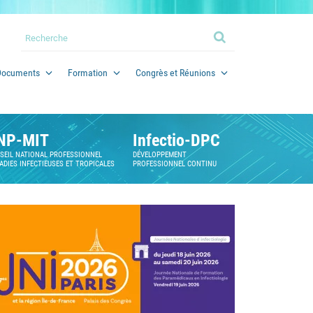
Documents
Formation
Congrès et Réunions
NP-MIT
Infectio-DPC
SEIL NATIONAL PROFESSIONNEL
DÉVELOPPEMENT
ADIES INFECTIEUSES ET TROPICALES
PROFESSIONNEL CONTINU