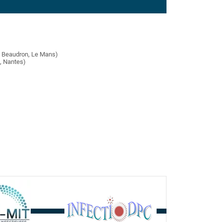
e Beaudron, Le Mans)
, Nantes)