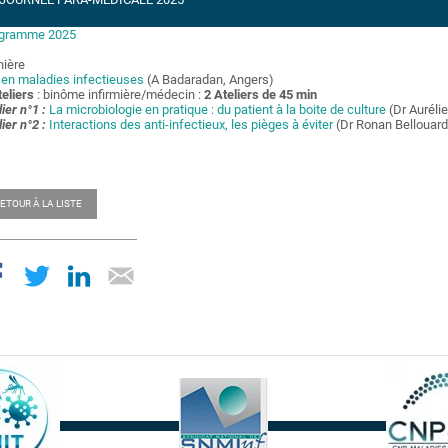
gramme 2025
nière
 en maladies infectieuses
(A Badaradan, Angers)
teliers
: binôme infirmière/médecin :
2 Ateliers de 45 min
lier n°1 :
La microbiologie en pratique : du patient à la boite de culture
(Dr Auréli
lier n°2 :
Interactions des anti-infectieux, les pièges à éviter
(Dr Ronan Bellouard
ETOUR À LA LISTE