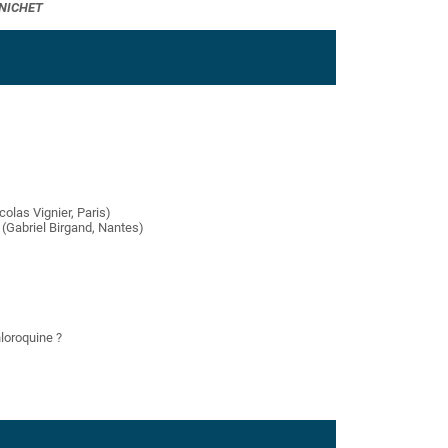
RNICHET
colas Vignier, Paris)
(Gabriel Birgand, Nantes)
hloroquine ?