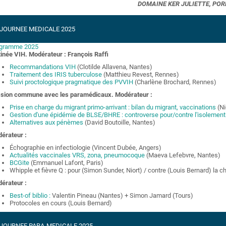
DOMAINE KER JULIETTE, PO
JOURNEE MEDICALE 2025
gramme 2025
inée VIH. Modérateur : François Raffi
Recommandations VIH
(Clotilde Allavena, Nantes)
Traitement des IRIS tuberculose
(Matthieu Revest, Rennes)
Suivi proctologique pragmatique des PVVIH
(Charlène Brochard, Rennes)
sion commune avec les paramédicaux. Modérateur :
Prise en charge du migrant primo-arrivant : bilan du migrant, vaccinations
(Ni
Gestion d'une épidémie de BLSE/BHRE : controverse pour/contre l'isolement
Alternatives aux pénèmes
(David Boutoille, Nantes)
érateur :
Échographie en infectiologie (Vincent Dubée, Angers)
Actualités vaccinales VRS, zona, pneumocoque
(Maeva Lefebvre, Nantes)
BCGite
(Emmanuel Lafont, Paris)
Whipple et fièvre Q : pour (Simon Sunder, Niort) / contre (Louis Bernard) la c
érateur :
Best-of biblio :
Valentin Pineau (Nantes) + Simon Jamard (Tours)
Protocoles en cours (Louis Bernard)
JOURNEE PARA-MEDICALE 2025