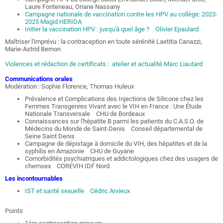
Laure Fonteneau, Oriane Nassany
Campagne nationale de vaccination contre les HPV au collège: 2023-
2025 Magid HERIDA
Initier la vaccination HPV : jusqu'à quel âge ? Olivier Epaulard
Maîtriser l'imprévu : la contraception en toute sérénité Laetitia Canazzi,
Marie-Astrid Bernon
Violences et rédaction de certificats : atelier et actualité Marc Liautard
Communications orales
Modération : Sophie Florence, Thomas Huleux
Prévalence et Complications des Injections de Silicone chez les
Femmes Transgenres Vivant avec le VIH en France : Une Étude
Nationale Transversale CHU de Bordeaux
Connaissances sur l'hépatite B parmi les patients du C.A.S.O. de
Médecins du Monde de Saint-Denis Conseil départemental de
Seine Saint Denis
Campagne de dépistage à domicile du VIH, des hépatites et de la
syphilis en Amazonie CHU de Guyane
Comorbidités psychiatriques et addictologiques chez des usagers de
chemsex COREVIH IDF Nord
Les incontournables
IST et santé sexuelle Cédric Arvieux
Points