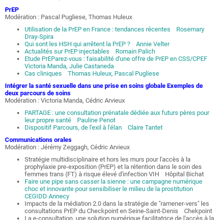
PrEP
Modération : Pascal Pugliese, Thomas Huleux
Utilisation de la PrEP en France : tendances récentes Rosemary
Dray-Spira
Qui sont les HSH qui arrêtent la PrEP ? Annie Velter
Actualités sur PrEP injectables Romain Palich
Etude PrEParez-vous : faisabilité d'une offre de PrEP en CSS/CPEF
Victoria Manda, Julie Castaneda
Cas cliniques Thomas Huleux, Pascal Pugliese
Intégrer la santé sexuelle dans une prise en soins globale Exemples de
deux parcours de soins
Modération : Victoria Manda, Cédric Arvieux
PARTAGE : une consultation prénatale dédiée aux futurs pères pour
leur propre santé Pauline Penot
Dispositif Parcours, de l'exil à l'élan Claire Tantet
Communications orales
Modération : Jérémy Zeggagh, Cédric Arvieux
Stratégie multidisciplinaire et hors les murs pour l'accès à la
prophylaxie pre-exposition (PrEP) et la rétention dans le soin des
femmes trans (FT) à risque élevé d'infection VIH Hôpital Bichat
Faire une pipe sans casser la sienne : une campagne numérique
choc et innovante pour sensibiliser le milieu de la prostitution
CEGIDD Annecy
Impacts de la médiation 2.0 dans la stratégie de "ramener-vers" les
consultations PrEP du Checkpoint en Seine-Saint-Denis Chekpoint
La e-consultation, une solution numérique facilitatrice de l'accès à la