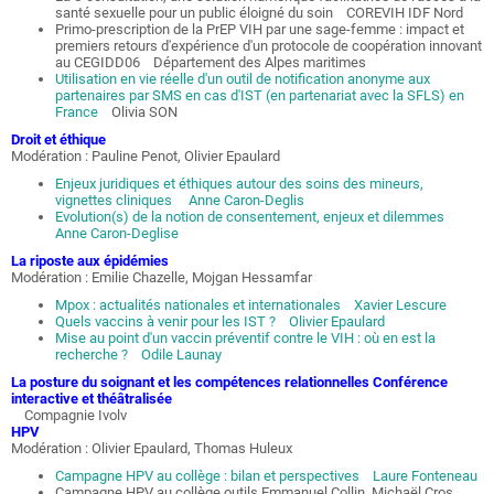
santé sexuelle pour un public éloigné du soin COREVIH IDF Nord
Primo-prescription de la PrEP VIH par une sage-femme : impact et
premiers retours d'expérience d'un protocole de coopération innovant
au CEGIDD06 Département des Alpes maritimes
Utilisation en vie réelle d'un outil de notification anonyme aux
partenaires par SMS en cas d'IST (en partenariat avec la SFLS) en
France
Olivia SON
Droit et éthique
Modération : Pauline Penot, Olivier Epaulard
Enjeux juridiques et éthiques autour des soins des mineurs,
vignettes cliniques Anne Caron-Deglis
Evolution(s) de la notion de consentement, enjeux et dilemmes
Anne Caron-Deglise
La riposte aux épidémies
Modération : Emilie Chazelle, Mojgan Hessamfar
Mpox : actualités nationales et internationales Xavier Lescure
Quels vaccins à venir pour les IST ? Olivier Epaulard
Mise au point d'un vaccin préventif contre le VIH : où en est la
recherche ? Odile Launay
La posture du soignant et les compétences relationnelles Conférence
interactive et théâtralisée
Compagnie Ivolv
HPV
Modération : Olivier Epaulard, Thomas Huleux
Campagne HPV au collège : bilan et perspectives Laure Fonteneau
Campagne HPV au collège outils Emmanuel Collin, Michaël Cros,