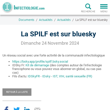
Togg
navi
RECHERCHE
MENU
Documents
Actualités
Actualités
La SPILF est sur bluesky
La SPILF est sur bluesky
Dimanche 24 Novembre 2024
Un réseau social avec une forte activité de la communauté infectiologique
https://bsky.app/profile/
spilf.bsky.social
IDSky Fr:
Kit de démarrage
(des comptes autour de l'infectiologie
francophone ou vous pouvez vous abonner en global, ou cas pas
cas)
Fils d'actu:
IDSkyFR
-
IDsky
-
IST, VIH, santé sexuelle (FR)
RETOUR À LA LISTE