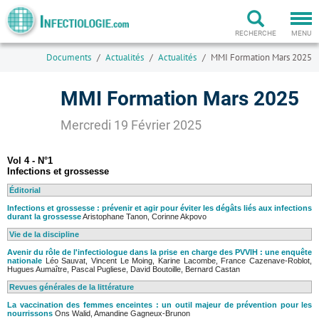
Togg
navi
RECHERCHE
MENU
Documents
Actualités
Actualités
MMI Formation Mars 2025
MMI Formation Mars 2025
Mercredi 19 Février 2025
Vol 4 - N°1
Infections et grossesse
Éditorial
Infections et grossesse : prévenir et agir pour éviter les dégâts liés aux infections
durant la grossesse
Aristophane Tanon, Corinne Akpovo
Vie de la discipline
Avenir du rôle de l'infectiologue dans la prise en charge des PVVIH : une enquête
nationale
Léo Sauvat, Vincent Le Moing, Karine Lacombe, France Cazenave-Roblot,
Hugues Aumaître, Pascal Pugliese, David Boutoille, Bernard Castan
Revues générales de la littérature
La vaccination des femmes enceintes : un outil majeur de prévention pour les
nourrissons
Ons Walid, Amandine Gagneux-Brunon