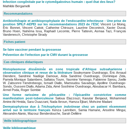
Infection congénitale par le cytomégalovirus humain : quel état des lieux?
Mathilde Bergamelli
Recommandations
Antibiothérapie et antibioprophylaxie de l'endocardite infectieuse - Une prise de
position SPILF-AEPEI sur les recommandations 2023 de l'ESC
Vincent Le Moing,
Éric Bonnet, Vincent Cattoir, Catherine Chirouze, Laurène Deconinck, Xavier Duval,
Bruno Hoen, Nahéma Issa, Raphaël Lecomte, Pierre Tattevin, Asmaa Tazi, François
Vandenesch, Christophe Strady
Fiches patient
Se faire vacciner pendant la grossesse
Prévention de l'infection par le CMV durant la grossesse
Cas cliniques didactiques
Histoplasmose disséminée en zone tropicale d'Afrique subsaharienne :
observation clinique et revue de la littérature
Souleymane Ouedraogo, Éric Arnaud
Diendere, Sandrine Nadège Damoue, Aïda Sandrine Ouedraogo, Dominique Zida,
Pamela Monique Salambere, Safiatou Toure, Yasmine Yameogo, Fabienne Sanou, Joelle
W. Zabsonre-Tiendrebeogo, Ismaël Diallo, Mamoudou Savadogo, Apolline Ouedraogo-
Sondo, Ousseni Diallo, Adama Zida, Aimé Sosthène Ouedraogo, Aboubacar H. Bambara,
Armel Poda, Roger Sombie
Une forme rarissime de péricardite : l'épicardite constrictive comme
manifestation post-tuberculeuse
Saloua Elazzouzi, Kaoutar Benjaout, Mohammed
Amine Ait Hmida, Sara Ouazzani, Nada Ibroun, Hamza Ejbari, Mohcine Madani
Dermatophytose due à
Trichophyton indotineae
chez un patient récemment
arrivé sur le territoire français
Kenza Lamriben, Samia Hamane, Anselme Mingui,
Alexandre Alanio, Mazouz Benderdouche, Sarah Dellière
Veille bibliographique
Veille bibliographique