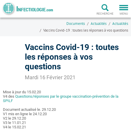
Togg
navi
RECHERCHE
MENU
Documents
Actualités
Actualités
Vaccins Covid-19 : toutes les réponses à vos questions
Vaccins Covid-19 : toutes
les réponses à vos
questions
Mardi 16 Février 2021
Mise à jour du 15.02.20
V4 des
Questions/réponses par le groupe vaccination-prévention de la
SPILF
Document actualisé le. 29.12.20
V1 mis en ligne le 24.12.20
V2 le 29.12.20
V3 le 11.01.21
V4 le 15.02.21