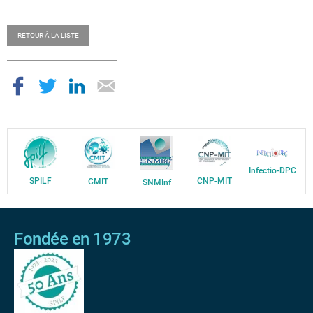
RETOUR À LA LISTE
Infectio-DPC
SPILF
CNP-MIT
CMIT
SNMInf
Fondée en 1973