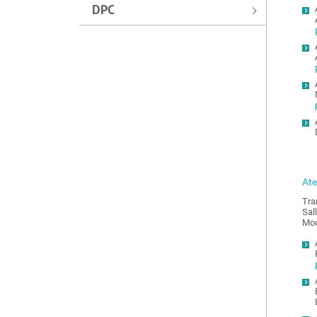
DPC
Ate
Tra
Sal
Mod