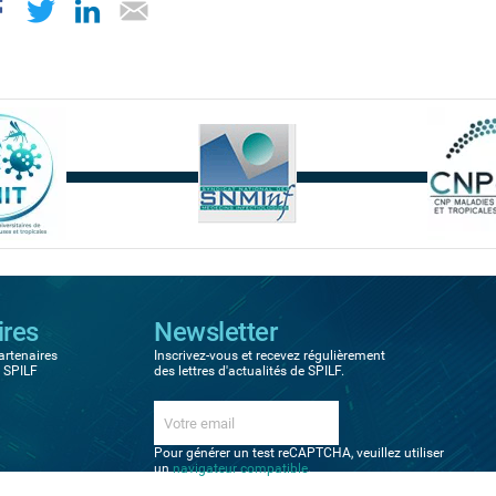
ires
Newsletter
artenaires
Inscrivez-vous et recevez régulièrement
a SPILF
des lettres d'actualités de SPILF.
Pour générer un test reCAPTCHA, veuillez utiliser
un
navigateur compatible
.