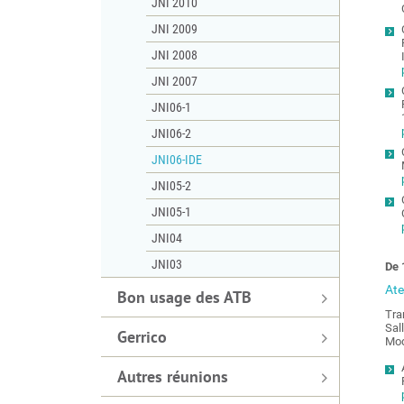
JNI 2010
JNI 2009
JNI 2008
JNI 2007
JNI06-1
JNI06-2
JNI06-IDE
JNI05-2
JNI05-1
JNI04
JNI03
De 
Atel
Bon usage des ATB
Tra
Sal
Gerrico
Mod
Autres réunions