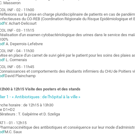
C. Masseron
COL INF - 02 - 11h00
Réflexions sur la prise en charge pluridisciplinaire de patients en cas de pand
Infectieuses du CO-REB (Coordination Régionale du Risque Epidémiologique et B
pdf
V. Achart-Delicourt
COL INF - 03 - 11h15
Réalisation d'un examen cytobactériologique des urines dans le service des maladi
100%
pdf
A. Deperrois-Lefebvre
COL INF - 04 - 11h30
Mise en place d'un carnet de suivi géré par le patient pour les soins des plaies 
pdf
L. Cormerais
COL INF - 05 - 11h45
Connaissances et comportements des étudiants infirmiers du CHU de Poitiers vi
pdf
David Plainchamp
12h00 à 12h15 Visite des posters et des stands
ier 1 - « Antibiotiques : de l'hôpital à la ville »
nche horaire : de 12h15 à 13h30
le D1+D2
érateurs : T. Galpérine et D. Szeliga
AT1 - 01 - 12h15
Pharmacocinétique des antibiotiques et conséquence sur leur mode d'administr
pdf
M.C. Saux