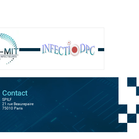
Contact
SPILF
21 rue Beaurepaire
75010 Paris