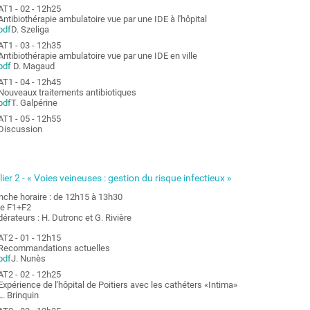
AT1 - 02 - 12h25
Antibiothérapie ambulatoire vue par une IDE à l'hôpital
pdf
D. Szeliga
AT1 - 03 - 12h35
Antibiothérapie ambulatoire vue par une IDE en ville
pdf
D. Magaud
AT1 - 04 - 12h45
Nouveaux traitements antibiotiques
pdf
T. Galpérine
AT1 - 05 - 12h55
Discussion
lier 2 - « Voies veineuses : gestion du risque infectieux »
nche horaire : de 12h15 à 13h30
le F1+F2
érateurs : H. Dutronc et G. Rivière
AT2 - 01 - 12h15
Recommandations actuelles
pdf
J. Nunès
AT2 - 02 - 12h25
Expérience de l'hôpital de Poitiers avec les cathéters «Intima»
L. Brinquin