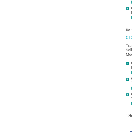
De 
CT3
Tra
Sal
Mod
17h