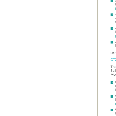
De 
CT2
Tra
Sal
Mod