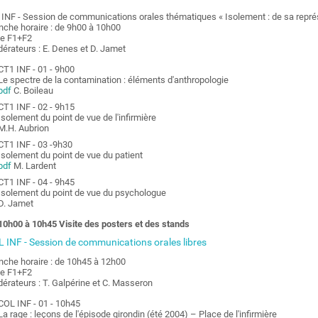
 INF - Session de communications orales thématiques « Isolement : de sa repré
nche horaire : de 9h00 à 10h00
le F1+F2
érateurs : E. Denes et D. Jamet
CT1 INF - 01 - 9h00
Le spectre de la contamination : éléments d'anthropologie
pdf
C. Boileau
CT1 INF - 02 - 9h15
Isolement du point de vue de l'infirmière
M.H. Aubrion
CT1 INF - 03 -9h30
Isolement du point de vue du patient
pdf
M. Lardent
CT1 INF - 04 - 9h45
Isolement du point de vue du psychologue
D. Jamet
10h00 à 10h45 Visite des posters et des stands
 INF - Session de communications orales libres
nche horaire : de 10h45 à 12h00
le F1+F2
érateurs : T. Galpérine et C. Masseron
COL INF - 01 - 10h45
La rage : leçons de l'épisode girondin (été 2004) – Place de l'infirmière