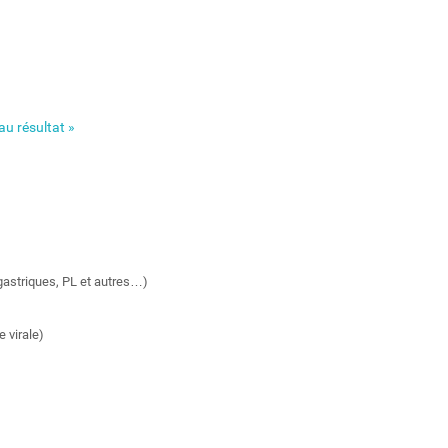
u résultat »
astriques, PL et autres…)
 virale)