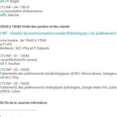
pdf
J.P. Rogez
CT2 INF - 04 - 15h10
La consultation d'observance
pdf
D. Marche
15h30 à 15h45 Visite des posters et des stands
 INF - Session de communications orales thématiques « Du prélèvement a
nche horaire : de 15h45 à 17h00
le F1+F2
érateurs : M.C. Ploy et P. Dejeans
CT3 INF - 01 - 15h45
Les prélèvements osseux
pdf
V. Souillac
CT3 INF - 02 - 16h05
Traitements des prélèvements bactériologiques (ECBU, hémocultures, tubages g
pdf
M.C. Ploy
CT3 INF - 03 - 16h35
Traitements des prélèvements virologiques (sérologies, charge virale VIH, culture
pdf
M.E. Lafon
00 Fin de la Journée Infirmières