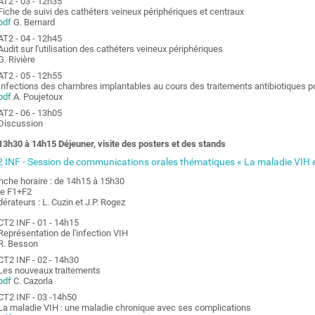
AT2 - 03 - 12h35
Fiche de suivi des cathéters veineux périphériques et centraux
pdf
G. Bernard
AT2 - 04 - 12h45
Audit sur l'utilisation des cathéters veineux périphériques
G. Rivière
AT2 - 05 - 12h55
Infections des chambres implantables au cours des traitements antibiotiques p
pdf
A. Poujetoux
AT2 - 06 - 13h05
Discussion
13h30 à 14h15 Déjeuner, visite des posters et des stands
 INF - Session de communications orales thématiques « La maladie VIH 
nche horaire : de 14h15 à 15h30
le F1+F2
érateurs : L. Cuzin et J.P. Rogez
CT2 INF - 01 - 14h15
Représentation de l'infection VIH
R. Besson
CT2 INF - 02 - 14h30
Les nouveaux traitements
pdf
C. Cazorla
CT2 INF - 03 -14h50
La maladie VIH : une maladie chronique avec ses complications