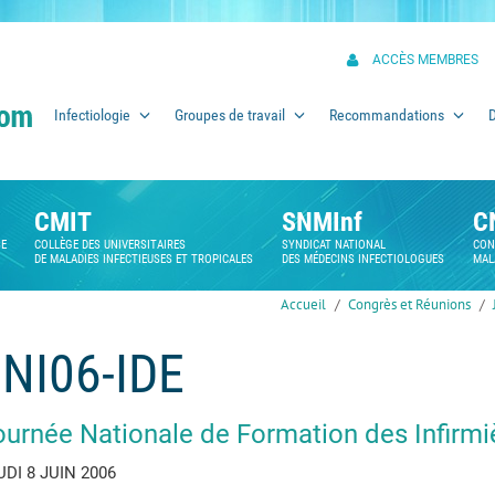
ACCÈS MEMBRES
Infectiologie
Groupes de travail
Recommandations
CMIT
SNMInf
C
SE
COLLÈGE DES UNIVERSITAIRES
SYNDICAT NATIONAL
CON
DE MALADIES INFECTIEUSES ET TROPICALES
DES MÉDECINS INFECTIOLOGUES
MAL
Accueil
Congrès et Réunions
NI06-IDE
ournée Nationale de Formation des Infirmi
UDI 8 JUIN 2006