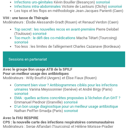
Infections uro-génitales
Kévin Bouiller (Besançon)
sonorisé
Infections intra-abdominales
Victoire de Lastours (Clichy)
sonorisé
Les tops et les flops en méthodologie Jean-Jacques Parienti (Caen)
VIH : une tasse de Thérapie
Modérateurs : Élodie Alessandri-Gradt (Rouen) et Renaud Verdon (Caen)
Top secret : les nouvelles recos en avant-première
Pierre Delobel
(Toulouse)
sonorisé
Too much : le défi des co-médications
Macha Tétart (Tourcoing)
sonorisé
Too less : les limites de l'allègement Charles Cazanave (Bordeaux)
Sessions en partenariat
Avec le groupe Bon usage ATB de la SPILF
Pour un meilleur usage des antibiotiques
Modérateurs : Willy Boutfol (Angers) et Élise Fiaux (Rouen)
Comment bien viser ? Antibiogrammes ciblés pour les infections
urinaires
Vanina Meyssonnier (Genève) et André Birgy (Paris)
sonorisé
EMA : quelles actions concrètes proposées à l'échelon d'un GHT ?
Emmanuel Piednoir (Granville)
sonorisé
D'un bon usage diagnostique pour un meilleur usage antibiotique
Nathan Peiffer-Smadja (Paris)
sonorisé
Avec la FHU RESPIRE
CPS : la nouvelle carte des infections respiratoires communautaires
Modérateurs : Serge Alfandari (Tourcoing) et Hélène Morisse-Pradier