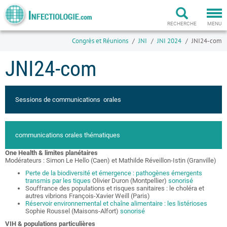
Togg
navi
RECHERCHE
MENU
Congrès et Réunions
JNI
JNI 2024
JNI24-com
JNI24-com
Sessions de communications orales
communications orales thématiques
One Health & limites planétaires
Modérateurs : Simon Le Hello (Caen) et Mathilde Réveillon-Istin (Granville)
Perte de la biodiversité et émergence : pathogènes émergents
transmis par les tiques
Olivier Duron (Montpellier)
sonorisé
Souffrance des populations et risques sanitaires : le choléra et
autres vibrions François-Xavier Weill (Paris)
Réservoir environnemental et chaîne alimentaire : les listérioses
Sophie Roussel (Maisons-Alfort)
sonorisé
VIH & populations particulières