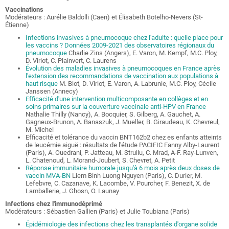
Vaccinations
Modérateurs : Aurélie Baldolli (Caen) et Élisabeth Botelho-Nevers (St-
Étienne)
Infections invasives à pneumocoque chez l'adulte : quelle place pour
les vaccins ? Données 2009-2021 des observatoires régionaux du
pneumocoque
Charlie Zins (Angers), E. Varon, M. Kempf, M.C. Ploy,
D. Viriot, C. Plainvert, C. Laurens
Évolution des maladies invasives à pneumocoques en France après
l'extension des recommandations de vaccination aux populations à
haut risque
M. Blot, D. Viriot, E. Varon, A. Labrunie, M.C. Ploy, Cécile
Janssen (Annecy)
Efficacité d'une intervention multicomposante en collèges et en
soins primaires sur la couverture vaccinale anti-HPV en France
Nathalie Thilly (Nancy), A. Bocquier, S. Gilberg, A. Gauchet, A.
Gagneux-Brunon, A. Banaszuk, J. Mueller, B. Giraudeau, K. Chevreul,
M. Michel
Efficacité et tolérance du vaccin BNT162b2 chez es enfants atteints
de leucémie aiguë : résultats de l'étude PACIFIC Fanny Alby-Laurent
(Paris), A. Ouedrani, P. Jatteau, M. Strullu, C. Mrad, A-F. Ray-Lunven,
L. Chatenoud, L. Morand-Joubert, S. Chevret, A. Petit
Réponse immunitaire humorale jusqu'à 6 mois après deux doses de
vaccin MVA-BN
Liem Binh Luong Nguyen (Paris), C. Durier, M.
Lefebvre, C. Cazanave, K. Lacombe, V. Pourcher, F. Benezit, X. de
Lamballerie, J. Ghosn, O. Launay
Infections chez l'immunodéprimé
Modérateurs : Sébastien Gallien (Paris) et Julie Toubiana (Paris)
Épidémiologie des infections chez les transplantés d'organe solide