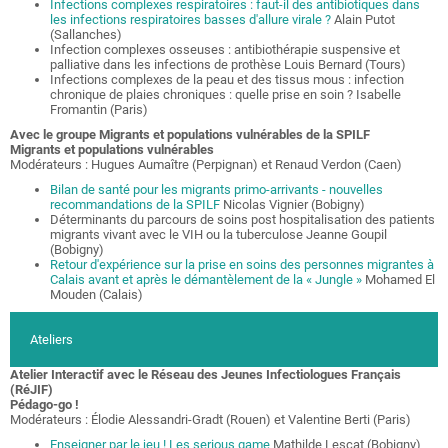
Infections complexes respiratoires : faut-il des antibiotiques dans
les infections respiratoires basses d'allure virale ?
Alain Putot
(Sallanches)
Infection complexes osseuses : antibiothérapie suspensive et
palliative dans les infections de prothèse Louis Bernard (Tours)
Infections complexes de la peau et des tissus mous : infection
chronique de plaies chroniques : quelle prise en soin ? Isabelle
Fromantin (Paris)
Avec le groupe Migrants et populations vulnérables de la SPILF
Migrants et populations vulnérables
Modérateurs : Hugues Aumaître (Perpignan) et Renaud Verdon (Caen)
Bilan de santé pour les migrants primo-arrivants - nouvelles
recommandations de la SPILF
Nicolas Vignier (Bobigny)
Déterminants du parcours de soins post hospitalisation des patients
migrants vivant avec le VIH ou la tuberculose Jeanne Goupil
(Bobigny)
Retour d'expérience sur la prise en soins des personnes migrantes à
Calais avant et après le démantèlement de la « Jungle »
Mohamed El
Mouden (Calais)
Ateliers
Atelier Interactif avec le Réseau des Jeunes Infectiologues Français
(RéJIF)
Pédago-go !
Modérateurs : Élodie Alessandri-Gradt (Rouen) et Valentine Berti (Paris)
Enseigner par le jeu ! Les serious game
Mathilde Lescat (Bobigny)