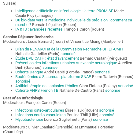
Suisse)
I
ntelligence artificielle en infectiologie : la terre PROMISE
Marie-
Cécile Ploy (Limoges)
Du big-data vers la médecine individuelle de précision : comment ça
marche ?
Romain Léguillon (Rouen)
IA & IU : avancées récentes
François Caron (Rouen)
Session Déjeuner Recherche
Modérateurs : Louis Bernard (Tours) et Vincent Le Moing (Montpellier)
Bilan du RENARCI et de la Commission Recherche SPILF-CMIT
Nathalie Gastellier (Paris)
sonorisé
Étude DALICATH : état d'avancement
Bernard Castan (Périgueux)
Prévention des infections urinaires sur vessie neurologique
Aurélien
Dinh (Garches)
sonorisé
Cohorte Dengue
André Cabié (Fort-de-France)
sonorisé
Bactériémies à S. aureus : plateforme SNAP
Pierre Tattevin (Rennes)
sonorisé
Antibiothérapie des aplasies fébriles
Clara Flateau (Poissy)
sonorisé
Cohorte ANRS French TB
Nathalie De Castro (Paris)
sonorisé
Best of
en
Infectiologie
Modérateur : François Caron (Rouen)
I
nfections ostéo-articulaires
Élise Fiaux (Rouen)
sonorisé
Infections cardio-vasculaires
Pauline Thill (Lille)
sonorisé
Mycobactériose
Lorenzo Guglielmetti (Paris)
sonorisé
Modérateurs : Olivier Épaulard (Grenoble) et Emmanuel Forestier
(Chambéry)