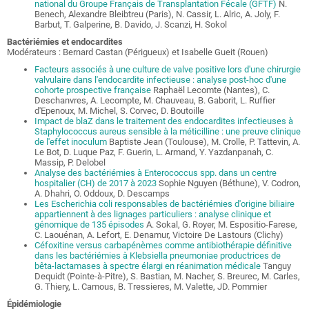
national du Groupe Français de Transplantation Fécale (GFTF)
N.
Benech, Alexandre Bleibtreu (Paris), N. Cassir, L. Alric, A. Joly, F.
Barbut, T. Galperine, B. Davido, J. Scanzi, H. Sokol
Bactériémies et endocardites
Modérateurs : Bernard Castan (Périgueux) et Isabelle Gueit (Rouen)
Facteurs associés à une culture de valve positive lors d'une chirurgie
valvulaire dans l'endocardite infectieuse : analyse post-hoc d'une
cohorte prospective française
Raphaël Lecomte (Nantes), C.
Deschanvres, A. Lecompte, M. Chauveau, B. Gaborit, L. Ruffier
d'Epenoux, M. Michel, S. Corvec, D. Boutoille
Impact de blaZ dans le traitement des endocardites infectieuses à
Staphylococcus aureus sensible à la méticilline : une preuve clinique
de l'effet inoculum
Baptiste Jean (Toulouse), M. Crolle, P. Tattevin, A.
Le Bot, D. Luque Paz, F. Guerin, L. Armand, Y. Yazdanpanah, C.
Massip, P. Delobel
Analyse des bactériémies à Enterococcus spp. dans un centre
hospitalier (CH) de 2017 à 2023
Sophie Nguyen (Béthune), V. Codron,
A. Dhahri, O. Oddoux, D. Descamps
Les Escherichia coli responsables de bactériémies d'origine biliaire
appartiennent à des lignages particuliers : analyse clinique et
génomique de 135 épisodes
A. Sokal, G. Royer, M. Espositio-Farese,
C. Laouénan, A. Lefort, E. Denamur, Victoire De Lastours (Clichy)
Céfoxitine versus carbapénèmes comme antibiothérapie définitive
dans les bactériémies à Klebsiella pneumoniae productrices de
bêta-lactamases à spectre élargi en réanimation médicale
Tanguy
Dequidt (Pointe-à-Pitre), S. Bastian, M. Nacher, S. Breurec, M. Carles,
G. Thiery, L. Camous, B. Tressieres, M. Valette, JD. Pommier
Épidémiologie