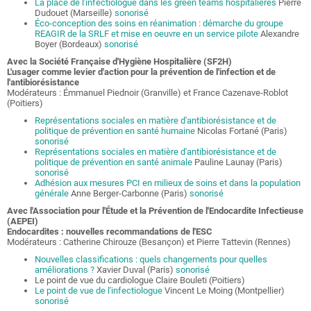
La place de l'infectiologue dans les green teams hospitalières
Pierre
Dudouet (Marseille)
sonorisé
Éco-conception des soins en réanimation : démarche du groupe
REAGIR de la SRLF et mise en oeuvre en un service pilote
Alexandre
Boyer (Bordeaux)
sonorisé
Avec la Société Française d'Hygiène Hospitalière (SF2H)
L'usager comme levier d'action pour la prévention de l'infection et de
l'antibiorésistance
Modérateurs : Émmanuel Piednoir (Granville) et France Cazenave-Roblot
(Poitiers)
Représentations sociales en matière d'antibiorésistance et de
politique de prévention en santé humaine
Nicolas Fortané (Paris)
sonorisé
Représentations sociales en matière d'antibiorésistance et de
politique de prévention en santé animale
Pauline Launay (Paris)
sonorisé
Adhésion aux mesures PCI en milieux de soins et dans la population
générale
Anne Berger-Carbonne (Paris)
sonorisé
Avec l'Association pour l'Étude et la Prévention de l'Endocardite Infectieuse
(AEPEI)
Endocardites : nouvelles recommandations de l'ESC
Modérateurs : Catherine Chirouze (Besançon) et Pierre Tattevin (Rennes)
Nouvelles classifications : quels changements pour quelles
améliorations ?
Xavier Duval (Paris)
sonorisé
Le point de vue du cardiologue Claire Bouleti (Poitiers)
Le point de vue de l'infectiologue
Vincent Le Moing (Montpellier)
sonorisé