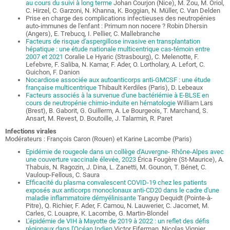
au cours du suivi à long terme
Johan Courjon (Nice), M. Zou, M. Oriol,
C. Hirzel, C. Garzoni, N. Khanna, K. Boggian, N. Müller, C. Van Delden
Prise en charge des complications infectieuses des neutropénies
auto-immunes de l'enfant : Primum non nocere ? Robin Dhersin
(Angers), E. Trebucq, I. Pellier, C. Mallebranche
Facteurs de risque d'aspergillose invasive en transplantation
hépatique : une étude nationale multicentrique cas-témoin entre
2007 et 2021
Coralie Le Hyaric (Strasbourg), C. Melenotte, F.
Lefebvre, F. Saliba, N. Kamar, F. Ader, O. Lortholary, A. Lefort, C.
Guichon, F. Danion
Nocardiose associée aux autoanticorps anti-GMCSF : une étude
française multicentrique
Thibault Kerdiles (Paris), D. Lebeaux
Facteurs associés à la survenue d'une bactériémie à E-BLSE en
cours de neutropénie chimio-induite en hématologie
William Lars
(Brest), B. Gaborit, G. Guillerm, A. Le Bourgeois, T. Marchand, S.
Ansart, M. Revest, D. Boutoille, J. Talarmin, R. Paret
Infections virales
Modérateurs : François Caron (Rouen) et Karine Lacombe (Paris)
Epidémie de rougeole dans un collège d'Auvergne- Rhône-Alpes avec
une couverture vaccinale élevée, 2023
Érica Fougère (St-Maurice), A.
Thabuis, N. Ragozin, J. Dina, L. Zanetti, M. Gounon, T. Bénet, C.
Vauloup-Fellous, C. Saura
Efficacité du plasma convalescent COVID-19 chez les patients
exposés aux anticorps monoclonaux anti-CD20 dans le cadre d'une
maladie inflammatoire démyélinisante
Tanguy Dequidt (Pointe-à-
Pitre), Q. Richier, F. Ader, F. Camou, N. Lauwerier, C. Jacomet, M.
Carles, C. Louapre, K. Lacombe, G. Martin-Blondel
L'épidémie de VIH à Mayotte de 2019 à 2022 : un reflet des défis
régionaux dans l'Océan Indien
Victor Eiferman
,
Nicolas Vignier,