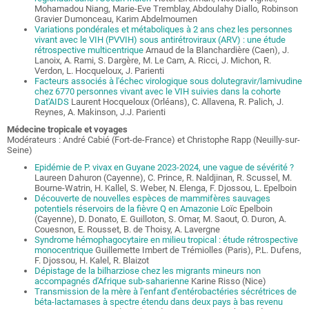
Mohamadou Niang, Marie-Eve Tremblay,
Abdoulahy Diallo, Robinson
Gravier Dumonceau
,
Karim Abdelmoumen
Variations pondérales et métaboliques à 2 ans chez les personnes
vivant avec le VIH (PVVIH) sous antirétroviraux (ARV) : une étude
rétrospective multicentrique
Arnaud de la Blanchardière (Caen), J.
Lanoix, A. Rami, S. Dargère, M. Le Cam, A. Ricci, J. Michon, R.
Verdon, L. Hocqueloux, J. Parienti
Facteurs associés à l'échec virologique sous dolutegravir/lamivudine
chez 6770 personnes vivant avec le VIH suivies dans la cohorte
Dat'AIDS
Laurent Hocqueloux (Orléans), C. Allavena, R. Palich, J.
Reynes, A. Makinson, J.J. Parienti
Médecine tropicale et voyages
Modérateurs : André Cabié (Fort-de-France) et Christophe Rapp (Neuilly-sur-
Seine)
Epidémie de P. vivax en Guyane 2023-2024, une vague de sévérité ?
Laureen Dahuron (Cayenne), C. Prince, R. Naldjinan, R. Scussel, M.
Bourne-Watrin, H. Kallel, S. Weber, N. Elenga, F. Djossou, L. Epelboin
Découverte de nouvelles espèces de mammifères sauvages
potentiels réservoirs de la fièvre Q en Amazonie
Loïc Epelboin
(Cayenne), D. Donato, E. Guilloton, S. Omar, M. Saout, O. Duron, A.
Couesnon, E. Rousset, B. de Thoisy, A. Lavergne
Syndrome hémophagocytaire en milieu tropical : étude rétrospective
monocentrique
Guillemette Imbert de Trémiolles (Paris), P.L. Dufens,
F. Djossou, H. Kalel, R. Blaizot
Dépistage de la bilharziose chez les migrants mineurs non
accompagnés d'Afrique sub-saharienne
Karine Risso (Nice)
Transmission de la mère à l'enfant d'entérobactéries sécrétrices de
béta-lactamases à spectre étendu dans deux pays à bas revenu