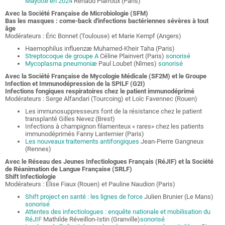
Mayotte en 2024
Renaud Piarroux (Paris)
Avec la Société Française de Microbiologie (SFM)
Bas les masques : come-back d'infections bactériennes sévères à tout
âge
Modérateurs : Éric Bonnet (Toulouse) et Marie Kempf (Angers)
Haemophilus influenzæ Muhamed-Kheir Taha (Paris)
Streptocoque de groupe A
Céline Plainvert (Paris)
sonorisé
Mycoplasma pneumoniæ
Paul Loubet (Nîmes)
sonorisé
Avec la Société Française de Mycologie Médicale (SF2M) et le Groupe
Infection et Immunodépression de la SPILF (G2I)
Infections fongiques respiratoires chez le patient immunodéprimé
Modérateurs : Serge Alfandari (Tourcoing) et Loïc Favennec (Rouen)
Les immunosuppresseurs font de la résistance chez le patient
transplanté Gilles Nevez (Brest)
Infections à champignon filamenteux « rares» chez les patients
immunodéprimés Fanny Lanternier (Paris)
Les nouveaux traitements antifongiques
Jean-Pierre Gangneux
(Rennes)
Avec le Réseau des Jeunes Infectiologues Français (RéJIF) et la Société
de Réanimation de Langue Française (SRLF)
Shift Infectiologie
Modérateurs : Élise Fiaux (Rouen) et Pauline Naudion (Paris)
Shift project en santé : les lignes de force
Julien Brunier (Le Mans)
sonorisé
Attentes des infectiologues : enquête nationale et mobilisation du
RéJIF
Mathilde Réveillon-Istin (Granville)
sonorisé