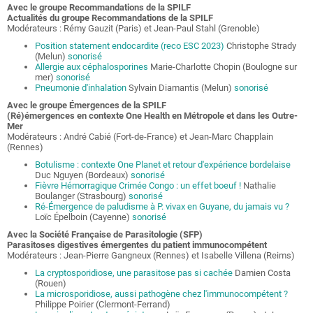
Avec le groupe Recommandations de la SPILF
Actualités du groupe Recommandations de la SPILF
Modérateurs : Rémy Gauzit (Paris) et Jean-Paul Stahl (Grenoble)
Position statement endocardite (reco ESC 2023)
Christophe Strady
(Melun)
sonorisé
Allergie aux céphalosporines
Marie-Charlotte Chopin (Boulogne sur
mer)
sonorisé
Pneumonie d'inhalation
Sylvain Diamantis (Melun)
sonorisé
Avec le groupe Émergences de la SPILF
(Ré)émergences en contexte One Health en Métropole et dans les Outre-
Mer
Modérateurs : André Cabié (Fort-de-France) et Jean-Marc Chapplain
(Rennes)
Botulisme : contexte One Planet et retour d'expérience bordelaise
Duc Nguyen (Bordeaux)
sonorisé
Fièvre Hémorragique Crimée Congo : un effet boeuf !
Nathalie
Boulanger (Strasbourg)
sonorisé
Ré-Émergence de paludisme à P. vivax en Guyane, du jamais vu ?
Loïc Épelboin (Cayenne)
sonorisé
Avec la Société Française de Parasitologie (SFP)
Parasitoses digestives émergentes du patient immunocompétent
Modérateurs : Jean-Pierre Gangneux (Rennes) et Isabelle Villena (Reims)
La cryptosporidiose, une parasitose pas si cachée
Damien Costa
(Rouen)
La microsporidiose, aussi pathogène chez l'immunocompétent ?
Philippe Poirier (Clermont-Ferrand)