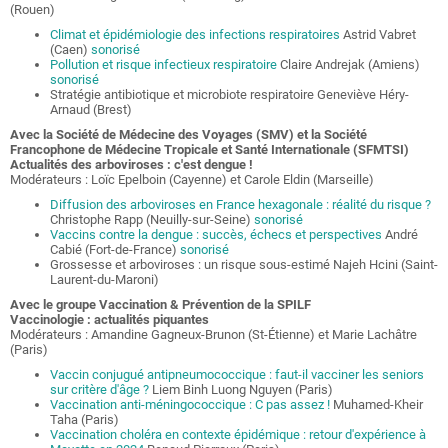
(Rouen)
Climat et épidémiologie des infections respiratoires
Astrid Vabret
(Caen)
sonorisé
Pollution et risque infectieux respiratoire
Claire Andrejak (Amiens)
sonorisé
Stratégie antibiotique et microbiote respiratoire Geneviève Héry-
Arnaud (Brest)
Avec la Société de Médecine des Voyages (SMV) et la Société
Francophone de Médecine Tropicale et Santé Internationale (SFMTSI)
Actualités des arboviroses : c'est dengue !
Modérateurs : Loïc Epelboin (Cayenne) et Carole Eldin (Marseille)
Diffusion des arboviroses en France hexagonale : réalité du risque ?
Christophe Rapp (Neuilly-sur-Seine)
sonorisé
Vaccins contre la dengue : succès, échecs et perspectives
André
Cabié (Fort-de-France)
sonorisé
Grossesse et arboviroses : un risque sous-estimé Najeh Hcini (Saint-
Laurent-du-Maroni)
Avec le groupe Vaccination & Prévention de la SPILF
Vaccinologie : actualités piquantes
Modérateurs : Amandine Gagneux-Brunon (St-Étienne) et Marie Lachâtre
(Paris)
Vaccin conjugué antipneumococcique : faut-il vacciner les seniors
sur critère d'âge ?
Liem Binh Luong Nguyen (Paris)
Vaccination anti-méningococcique : C pas assez !
Muhamed-Kheir
Taha (Paris)
Vaccination choléra en contexte épidémique : retour d'expérience à