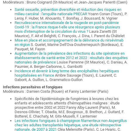
Modérateurs : Bruno Coignard (St-Maurice) et Jean-Jacques Parienti (Caen)
Santé sexuelle, prévention diversifiée et réduction des risques en
milieu carcéral : l'enquête nationale PRECAR
Yoann Conan (Tours), P.
Leroy, F. Huber, M. Ahouanto, T. Bonifay, J. Boussard, N. Vignier
Recrudescence internationale de la rougeole en post-pandémie
Covid-19 : la France risque-t-elle une résurgence après plusieurs
mois d'interruption de la circulation du virus ?
Laura Zanetti (St
Maurice), F. Ait el Belghiti, C. François, J. Dina, I. Parent du Châtelet
Mise en place et accompagnement de la délivrance du nirsévimab
en région
S. Quelet, Marine Dell'Ova-Doutremepuich (Bordeaux), E.
Pauquet, M. Fayon
Augmentation de la prévalence des infections du site opératoire en
établissements de santé entre 2012 et 2022 : résultats des enquêtes
nationales de prévalence
Louise Parrenne (St Maurice), C. Daniau, A.
Paumier, A. Berger-Carbonne, L. Gambotti
Incidence et devenir à long terme des encéphalites herpétiques
hospitalisées en France
Ambre Sauvage (Tours), E. Laurent, C.
Gaborit, A. Guillon, L. Grammatico-Guillon
Infections parasitaires et fongiques
Modérateurs : Damien Costa (Rouen) et Fanny Lanternier (Paris)
Spécificités de l'épidémiologie de fongémies à levures chez les
enfants et adolescents atteints d'hémopathies malignes : étude
prospective entre 2002 et 2022 Fanny Alby-Laurent (Paris), M.
Desnos-Ollivier, T. Obadia, M.E. Bougnoux , B. Brethon, J. Guitard, F.
Botterel, E. Chachaty, M. Gits-Muselli, F. Lanternier
Les infections fongiques à champignon filamenteux non-Aspergillus
chez les adultes transplantés hépatique, une étude rétrospective
nationale, de 2007 à 2021
Cléa Melenotte (Paris), C. Le Hyaric, C.