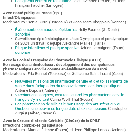
Les giardia entrent en résistance
Loïc Favennec (Rouen) et Jean-
François Faucher (Limoges)
Avec Santé publique France (SpF)
Infecti'Olympiques
Modérateurs : Sonia Burrel (Bordeaux) et Jean-Marc Chapplain (Rennes)
Événements de masse et épidémies
Nelly Fournet (St-Denis)
sonorisé
Surveillance épidémiologique et Jeux Olympiques et paralympique
de 2024, un travail d'équipe Alexandre Mailles (Paris)
Risque infectieux et pratique sportive
Adrien Lemaignen (Tours)
sonorisé
Avec la Société Française de Pharmacie Clinique (SFPC)
Bon usage des antiinfectieux : développement des compétences
pharmaceutiques en ville comme en établissement de santé
Modérateurs : Éric Bonnet (Toulouse) et Guillaume Saint-Lorant (Caen)
Nouvelles missions du pharmacien de ville et d'établissements de
santé dans l'adaptation du renouvellement des thérapeutiques
Antoine Dupuis (Poitiers)
Vaccinations, angines, cystites : quand les pharmaciens de ville
français s'y mettent
Carine Wolf-Thal (Rouen)
Les pharmaciens de ville et le bon usage des antiinfectieux au
Québec : une oeuvre de longue date chez nos cousins
Christophe
Augé (Québec, Canada)
Avec le Groupe d'Infectio-Gériatrie (GInGer) de la SPILF
Infections complexes du sujet âgé
Modérateurs : Manuel Étienne (Rouen) et Jean-Philippe Lanoix (Amiens)