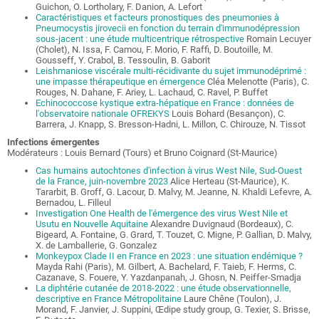
Guichon, O. Lortholary, F. Danion, A. Lefort
Caractéristiques et facteurs pronostiques des pneumonies à
Pneumocystis jirovecii en fonction du terrain d'immunodépression
sous-jacent : une étude multicentrique rétrospective
Romain Lecuyer
(Cholet), N. Issa, F. Camou, F. Morio, F. Raffi, D. Boutoille, M.
Gousseff, Y. Crabol, B. Tessoulin, B. Gaborit
Leishmaniose viscérale multi-récidivante du sujet immunodéprimé :
une impasse thérapeutique en émergence
Cléa Melenotte (Paris), C.
Rouges, N. Dahane, F. Ariey, L. Lachaud, C. Ravel, P. Buffet
Echinococcose kystique extra-hépatique en France : données de
l'observatoire nationale OFREKYS
Louis Bohard (Besançon), C.
Barrera, J. Knapp, S. Bresson-Hadni, L. Millon, C. Chirouze, N. Tissot
Infections émergentes
Modérateurs : Louis Bernard (Tours) et Bruno Coignard (St-Maurice)
Cas humains autochtones d'infection à virus West Nile, Sud-Ouest
de la France, juin-novembre 2023
Alice Herteau (St-Maurice), K.
Tararbit, B. Groff, G. Lacour, D. Malvy, M. Jeanne, N. Khaldi Lefevre, A.
Bernadou, L. Filleul
Investigation One Health de l'émergence des virus West Nile et
Usutu en Nouvelle Aquitaine
Alexandre Duvignaud (Bordeaux), C.
Bigeard, A. Fontaine, G. Grard, T. Touzet, C. Migne, P. Gallian, D. Malvy,
X. de Lamballerie, G. Gonzalez
Monkeypox Clade II en France en 2023 : une situation endémique ?
Mayda Rahi (Paris), M. Gilbert, A. Bachelard, F. Taieb, F. Herms, C.
Cazanave, S. Fouere, Y. Yazdanpanah, J. Ghosn, N. Peiffer-Smadja
La diphtérie cutanée de 2018-2022 : une étude observationnelle,
descriptive en France Métropolitaine
Laure Chêne (Toulon), J.
Morand, F. Janvier, J. Suppini, Œdipe study group, G. Texier, S. Brisse,