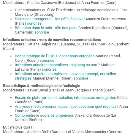
Modérateurs : Charles Cazanave (Bordeaux) et Anna Fournier (Caen)
Discriminations au fil de l'épidémie : un éclairage sociologique Élise
Marsicano (Strasbourg)
Soins des transgenres : les défis à relever
Anaenza Freire Maresca
(Paris)
sonorisé
Rétention dans le soin - rôle des pairs
Charles Kouanfack (Yaoundé,
Cameroun)
sonorisé
Infections urinaires : vers de nouvelles recommandations
Modérateurs : Tatiana Galpérine (Lausanne, Suisse) et Olivier Join-Lambert
(Caen)
Bonne pratique de l'ECBU : consensus européen
Martine Pestel-
Caron (Rouen)
sonorisé
Infections urinaires masculines : big bang ou non ?
Matthieu
Lafaurie (Paris)
sonorisé
Infections urinaires complexes : nouveau concept, nouvelles
stratégies
Manuel Étienne (Rouen)
sonorisé
Biostatistique & méthodologie en infectiologie
Modérateurs : Xavier Duval (Paris) et Jean-Jacques Parienti (Caen)
Essais de plateformes et maladies infectieuses émergentes
Cédric
Laouénan (Paris)
Analyses médico-économiques : quel coût pour quel résultat ?
Anna
Fournier (Caen)
Comprendre le score de propension
Alexandra Rouquette (Le
Kremlin-Bicêtre)
IA : y'a plus qu'à !
Modérateurs : Aurélien Dinh (Garches) et Vanina Meyssonnier (Genève,