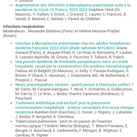
F. Dutasta
Augmentation des infections à Mycoplasma pneumoniae suite à la
pandémie de Covid-19, France, 2023-2024
Delphine Viriot (St-
Maurice), Y. Gallien, V. Enouf, J. Durand, C. Laurier, C. François, B.
Verrat, S. Morinet, C. Bébéar, I. Parent du Châtelet
Infections respiratoires
Modérateurs : Alexandre Bleibtreu (Paris) et Hélène Morisse-Pradier
(Rouen)
Infection à Mycoplasma pneumoniae chez les adultes hospitalisés :
épidémie française 2023-2024 (étude nationale MYCADO)
Ariane
Gavaud (Paris), A. Asquier-Khati, G. Le moal, N. Ramsamy, P. Loubet,
S. Leautez-Nainville, M. Cresta, V. Pourcher, F. Tubach, R. Palich
Une pseudo-épidémie de Bordetella parapertussis dans un centre
hospitalier, causé par la contamination d'écouvillons nasopharyngés
Fatima Aït El-Belghiti (St-Maurice), D. Kelly, C. Parada Rodrigues, S.
Brisse, P. Chaud, S. Aboukais, J. Delaroziere, MC. de Barbentane, F.
Pospisil, L. Pascal
Neuro-pneumopathies sévères : quand penser à Chlamydia psittaci ?
M. Carrer, M. Favarel-Garrigues, T. Nicol, F. Schramm, A. Guillouzouic,
M. Garcia, C. Le Brun, J. Bador, Charles Cazanave (Bordeaux), O.
Peuchant
Traitement antibiotique oral exclusif pour la pneumonie
communautaire hospitalisée : analyse secondaire d'un essai clinique
randomisé
Aurélien Dinh (Garches), C. Duran, J. Ropers, J. Labarère,
J. Bedos, P. Aergerter, A. Crémieux
Tuberculose pulmonaire : peut on se passer de l'examen
microscopique ? Frédéric Méchaï (Bobigny), T. Billard-Pomares, E.
Beugre, O. Bouchaud, E. Carbonnelle, F. Mougari, B. Wyplosz, E.
Cambau, N. Vignier