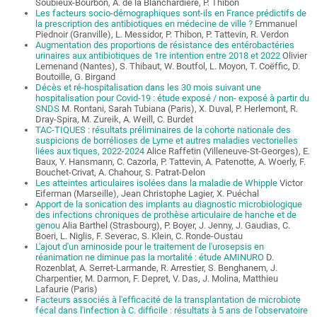
Soubieux-Bourbon, A. de la Blanchardière, P. Thibon
Les facteurs socio-démographiques sont-ils en France prédictifs de
la prescription des antibiotiques en médecine de ville ?
Emmanuel
Piednoir (Granville), L. Messidor, P. Thibon, P. Tattevin, R. Verdon
Augmentation des proportions de résistance des entérobactéries
urinaires aux antibiotiques de 1re intention entre 2018 et 2022
Olivier
Lemenand (Nantes), S. Thibaut, W. Boutfol, L. Moyon, T. Coëffic, D.
Boutoille, G. Birgand
Décès et ré-hospitalisation dans les 30 mois suivant une
hospitalisation pour Covid-19 : étude exposé / non- exposé à partir du
SNDS
M. Rontani, Sarah Tubiana (Paris), X. Duval, P. Herlemont, R.
Dray-Spira, M. Zureik, A. Weill, C. Burdet
TAC-TIQUES : résultats préliminaires de la cohorte nationale des
suspicions de borrélioses de Lyme et autres maladies vectorielles
liées aux tiques, 2022-2024
Alice Raffetin (Villeneuve-St-Georges), E.
Baux, Y. Hansmann, C. Cazorla, P. Tattevin, A. Patenotte, A. Woerly, F.
Bouchet-Crivat, A. Chahour, S. Patrat-Delon
Les atteintes articulaires isolées dans la maladie de Whipple
Victor
Eiferman (Marseille), Jean Christophe Lagier, X. Puéchal
Apport de la sonication des implants au diagnostic microbiologique
des infections chroniques de prothèse articulaire de hanche et de
genou
Alia Barthel (Strasbourg), P. Boyer, J. Jenny, J. Gaudias, C.
Boeri, L. Niglis, F. Severac, S. Klein, C. Ronde-Oustau
L'ajout d'un aminoside pour le traitement de l'urosepsis en
réanimation ne diminue pas la mortalité : étude AMINURO
D.
Rozenblat, A. Serret-Larmande, R. Arrestier, S. Benghanem, J.
Charpentier, M. Darmon, F. Depret, V. Das, J. Molina, Matthieu
Lafaurie (Paris)
Facteurs associés à l'efficacité de la transplantation de microbiote
fécal dans l'infection à C. difficile : résultats à 5 ans de l'observatoire