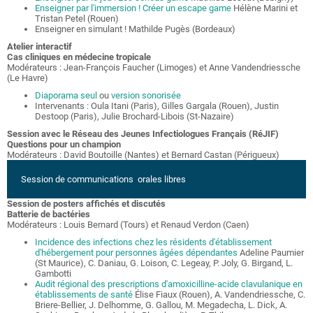
Enseigner par l'immersion ! Créer un escape game
Hélène Marini et
Tristan Petel (Rouen)
Enseigner en simulant ! Mathilde Pugès (Bordeaux)
Atelier interactif
Cas cliniques en médecine tropicale
Modérateurs : Jean-François Faucher (Limoges) et Anne Vandendriessche
(Le Havre)
Diaporama seul
ou
version sonorisée
Intervenants : Oula Itani (Paris), Gilles Gargala (Rouen), Justin
Destoop (Paris), Julie Brochard-Libois (St-Nazaire)
Session avec le Réseau des Jeunes Infectiologues Français (RéJIF)
Questions pour un champion
Modérateurs : David Boutoille (Nantes) et Bernard Castan (Périgueux)
Session de communications orales libres
Session de posters affichés et discutés
Batterie de bactéries
Modérateurs : Louis Bernard (Tours) et Renaud Verdon (Caen)
Incidence des infections chez les résidents d'établissement
d'hébergement pour personnes âgées dépendantes
Adeline Paumier
(St Maurice), C. Daniau, G. Loison, C. Legeay, P. Joly, G. Birgand, L.
Gambotti
Audit régional des prescriptions d'amoxicilline-acide clavulanique en
établissements de santé
Élise Fiaux (Rouen), A. Vandendriessche, C.
Briere-Bellier, J. Delhomme, G. Gallou, M. Megadecha, L. Dick, A.