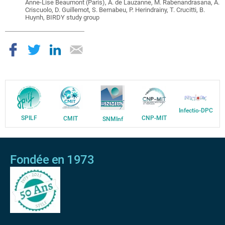
Anne-Lise Beaumont (Paris), A. de Lauzanne, M. Rabenandrasana, A.
Criscuolo, D. Guillemot, S. Bernabeu, P. Herindrainy, T. Crucitti, B.
Huynh, BIRDY study group
Infectio-DPC
SPILF
CNP-MIT
CMIT
SNMInf
Fondée en 1973