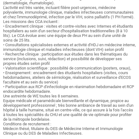
(dermatologie, rhumatologie).
L'activité est très variée, incluant filière post-urgences, médecine
polyvalente, immunologie clinique, maladies infectieuses communautaires
et chez l'immunodéprimé, infection par le VIH, soins palliatifs (1 PH formé).
Les missions des CCA incluent :
• Encadrement clinique : visites et contre-visites avec Internes et étudiants
hospitaliers au sein d'un secteur d'hospitalisation traditionnelles (8 à 10
lits). Le CCA évolue avec une équipe de deux PH au sein d'une unité de
soins de 25 lits.
• Consultations spécialisées externes et activité d'HDJ en médecine interne,
immunologie clinique et maladies infectieuses (dont VIH) selon profil
• Recherche clinique : participation aux études dans les thématiques du
service (inclusions, suivi, rédaction) et possibilité de développer ses
propres études selon profil
• Valorisation scientifique : possibilité de communication (posters, oraux),
• Enseignement : encadrement des étudiants hospitaliers (visites, cours
hebdomadaires, ateliers de sémiologie, réalisation et surveillance d'ECOS
facultaire et au sein du service)
• Participation aux RCP d'infectiologie en réanimation hebdomadaire et RCP
endocardite hebdomadaire.
Une astreinte de WE toutes les 8 semaines.
Equipe médicale et paramédicale bienveillante et dynamique, propice au
développement professionnel ; très bonne ambiance de travail au sein d'un
hôpital à taille humaine, situé en centre-ville, ce qui assure à la fois l'accès
à toutes les spécialités du CHU et une qualité de vie optimale pour profiter
de la métropole bordelaise.
Conditions de recrutement :
Médecin thésé, titulaire du DES de Médecine Interne et Immunologie
Clinique ou du DES de Maladies Infectieuses.