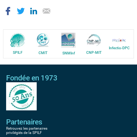
Infectio-DPC
SPILF
CNP-MIT
CMIT
SNMInf
Fondée en 1973
Partenaires
Retrouvez les partenaires
privilégiés de la SPILF