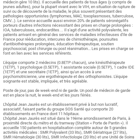
médecin gère 10 lits). Il accueille des patients de tous âges (y compris de
jeunes adultes), pour la plupart vivant avec le VIH, en situation de rupture de
suivi ou de découverte de la maladie, le plus souvent présentant des
pathologies opportunistes (lymphomes, MAC, toxoplasmoses, tuberculose,
CMV...). Le service accueille aussi environ 20% de patients séronégatifs
porteurs d'autres infections nécessitant des prises en charge prolongées :
IOA, tuberculoses, endocardites… Il s'agit d'une activité polyvalente, les
patients arrivant en général des services de maladies infectieuses d'Ile de
France pour rééducation, intercures de chimiothérapie, poursuites
d'antibiothérapies prolongées, éducation thérapeutique, soutien
psychosocial, post chirurgie ou post réanimation... Les prises en charge se
font en lien avec les services référents.
L'équipe comporte 2 médecins (0.8ETP chacun), une kinésithérapeute
(1ETP), 1 psychologue (0.5ETP), 1 assistante sociale (0.5ETP), 1 cadre IDE
(1ETP) et une secrétaire (1ETP), ainsi qu'un accès à une
psychomotricienne, une ergothérapeute et des orthophonistes. L'équipe
soignante est stable, impliquée, et très agréable.
Poste de jour, pas de week-end ni de garde. Un pool de médecin de garde
est en place la nuit, le week-end et les jours fériés.
L'hôpital Jean Jaurès est un établissement privé à but non lucratif,
associatif, faisant partie du groupe SOS Santé qui comporte 20
établissements en France dont 11 hôpitaux.
L'hôpital Jean Jaurès est situé dans le 19ème arrondissement de Paris, à
proximité directe du métro et du tramway (Station « Porte de Pantin »). Il
accueille 150 patients en hospitalisation complète autour de 5 grandes
activités médicales : SMR Polyvalent (33 lits), SMR Gériatrique (27 lits),
SMR Hématologie (30 lits), SMR Infectiologie (20 lits) et une Unité de Soins