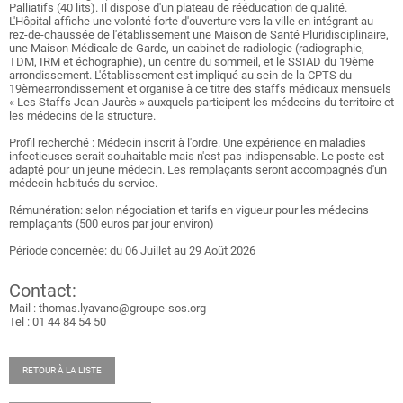
Palliatifs (40 lits). Il dispose d'un plateau de rééducation de qualité.
L'Hôpital affiche une volonté forte d'ouverture vers la ville en intégrant au
rez-de-chaussée de l'établissement une Maison de Santé Pluridisciplinaire,
une Maison Médicale de Garde, un cabinet de radiologie (radiographie,
TDM, IRM et échographie), un centre du sommeil, et le SSIAD du 19ème
arrondissement. L'établissement est impliqué au sein de la CPTS du
19èmearrondissement et organise à ce titre des staffs médicaux mensuels
« Les Staffs Jean Jaurès » auxquels participent les médecins du territoire et
les médecins de la structure.
Profil recherché : Médecin inscrit à l'ordre. Une expérience en maladies
infectieuses serait souhaitable mais n'est pas indispensable. Le poste est
adapté pour un jeune médecin. Les remplaçants seront accompagnés d'un
médecin habitués du service.
Rémunération: selon négociation et tarifs en vigueur pour les médecins
remplaçants (500 euros par jour environ)
Période concernée: du 06 Juillet au 29 Août 2026
Contact:
Mail : thomas.lyavanc@groupe-sos.org
Tel : 01 44 84 54 50
RETOUR À LA LISTE