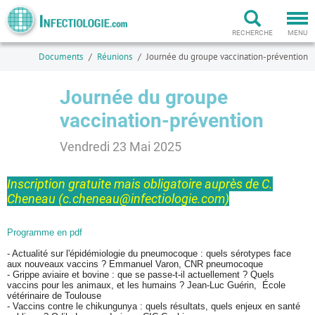
Togg
navi
RECHERCHE
MENU
Documents
Réunions
Journée du groupe vaccination-prévention
Journée du groupe
vaccination-prévention
Vendredi 23 Mai 2025
Inscription gratuite mais obligatoire auprès de C.
Cheneau (
c.cheneau@infectiologie.com
)
Programme en pdf
- Actualité sur l'épidémiologie du pneumocoque : quels sérotypes face
aux nouveaux vaccins ? Emmanuel Varon, CNR pneumocoque
- Grippe aviaire et bovine : que se passe-t-il actuellement ? Quels
vaccins pour les animaux, et les humains ? Jean-Luc Guérin, École
vétérinaire de Toulouse
- Vaccins contre le chikungunya : quels résultats, quels enjeux en santé