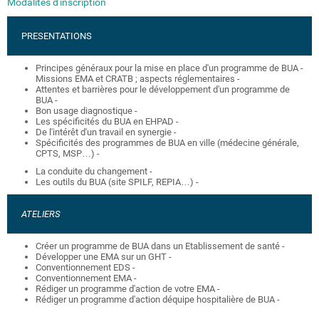
Modalités d'inscription
PRESENTATIONS
Principes généraux pour la mise en place d'un programme de BUA -
Missions EMA et CRATB ; aspects réglementaires
-
Attentes et barrières pour le développement d'un programme de
BUA -
Bon usage diagnostique -
Les spécificités du BUA en EHPAD
-
De l'intérêt d'un travail en synergie
-
Spécificités des programmes de BUA en ville (médecine générale,
CPTS, MSP…)
-
La conduite du changement -
Les outils du BUA (site SPILF, REPIA…) -
ATELIERS
Créer un programme de BUA dans un Etablissement de santé -
Développer une EMA sur un GHT -
Conventionnement EDS -
Conventionnement EMA -
Rédiger un programme d'action de votre EMA -
Rédiger un programme d'action déquipe hospitalière de BUA -