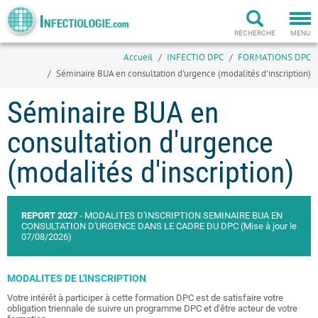
Togg
navi
RECHERCHE
MENU
Accueil
INFECTIO DPC
FORMATIONS DPC
Séminaire BUA en consultation d'urgence (modalités d'inscription)
Séminaire BUA en
consultation d'urgence
(modalités d'inscription)
REPORT 2027
- MODALITES D'INSCRIPTION SEMINAIRE BUA EN
CONSULTATION D'URGENCE DANS LE CADRE DU DPC (Mise à jour le
07/08/2026)
MODALITES DE L'INSCRIPTION
Votre intérêt à participer à cette formation DPC est de satisfaire votre
obligation triennale de suivre un programme DPC et d'être acteur de votre