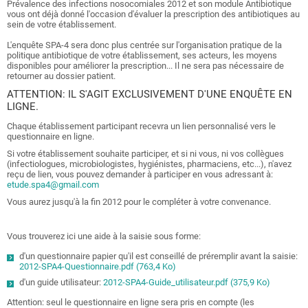
Prévalence des infections nosocomiales 2012 et son module Antibiotique
vous ont déjà donné l'occasion d'évaluer la prescription des antibiotiques au
sein de votre établissement.
L'enquête SPA-4 sera donc plus centrée sur l'organisation pratique de la
politique antibiotique de votre établissement, ses acteurs, les moyens
disponibles pour améliorer la prescription... Il ne sera pas nécessaire de
retourner au dossier patient.
ATTENTION: IL S'AGIT EXCLUSIVEMENT D'UNE ENQUÊTE EN
LIGNE.
Chaque établissement participant recevra un lien personnalisé vers le
questionnaire en ligne.
Si votre établissement souhaite participer, et si ni vous, ni vos collègues
(infectiologues, microbiologistes, hygiénistes, pharmaciens, etc...), n'avez
reçu de lien, vous pouvez demander à participer en vous adressant à:
etude.spa4@gmail.com
Vous aurez jusqu'à la fin 2012 pour le compléter à votre convenance.
Vous trouverez ici une aide à la saisie sous forme:
d'un questionnaire papier qu'il est conseillé de préremplir avant la saisie:
2012-SPA4-Questionnaire.pdf (763,4 Ko)
d'un guide utilisateur:
2012-SPA4-Guide_utilisateur.pdf (375,9 Ko)
Attention: seul le questionnaire en ligne sera pris en compte (les