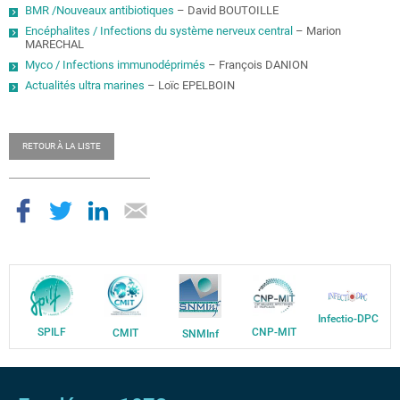
BMR /Nouveaux antibiotiques
– David BOUTOILLE
Encéphalites / Infections du système nerveux central
– Marion
MARECHAL
Myco / Infections immunodéprimés
– François DANION
Actualités ultra marines
– Loïc EPELBOIN
RETOUR À LA LISTE
Infectio-DPC
SPILF
CNP-MIT
CMIT
SNMInf