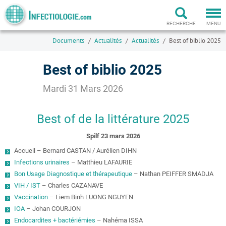
Togg
navi
RECHERCHE
MENU
Documents
Actualités
Actualités
Best of biblio 2025
Best of biblio 2025
Mardi 31 Mars 2026
Best of de la littérature 2025
Spilf 23 mars 2026
Accueil – Bernard CASTAN / Aurélien DIHN
Infections urinaires
– Matthieu LAFAURIE
Bon Usage Diagnostique et thérapeutique
– Nathan PEIFFER SMADJA
VIH / IST
– Charles CAZANAVE
Vaccination
– Liem Binh LUONG NGUYEN
IOA
– Johan COURJON
Endocardites + bactériémies
– Nahéma ISSA