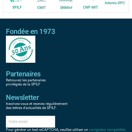
Infectio-DPC
SPILF
CNP-MIT
CMIT
SNMInf
Fondée en 1973
Partenaires
Retrouvez les partenaires
privilégiés de la SPILF
Newsletter
Inscrivez-vous et recevez régulièrement
des lettres d'actualités de SPILF.
Pour générer un test reCAPTCHA, veuillez utiliser un
navigateur compatible
.