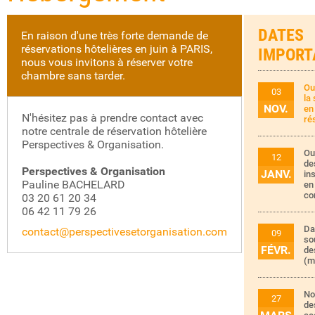
DATES
En raison d'une très forte demande de
réservations hôtelières en juin à PARIS,
IMPORT
nous vous invitons à réserver votre
chambre sans tarder.
Ou
03
la
NOV.
en
N'hésitez pas à prendre contact avec
ré
notre centrale de réservation hôtelière
Perspectives & Organisation.
Ou
12
de
Perspectives & Organisation
JANV.
in
Pauline BACHELARD
en
co
03 20 61 20 34
06 42 11 79 26
Da
contact@perspectivesetorganisation.com
09
so
FÉVR.
de
(m
No
27
de