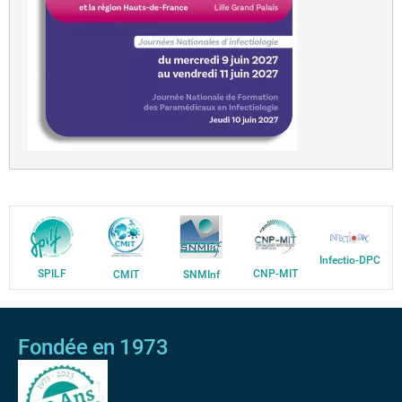
Infectio-DPC
SPILF
CNP-MIT
CMIT
SNMInf
Fondée en 1973