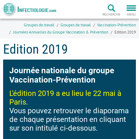
Togg
navi
RECHERCHE
MENU
Groupes de travail
Groupes de travail
Vaccination-Prévention
Journées Annuelles du Groupe Vaccination & Prévention
Edition 2019
Edition 2019
Journée nationale du groupe
Vaccination-Prévention
L'édition 2019 a eu lieu le 22 mai à
Paris
.
Vous pouvez retrouver le diaporama
de chaque présentation en cliquant
sur son intitulé ci-dessous.