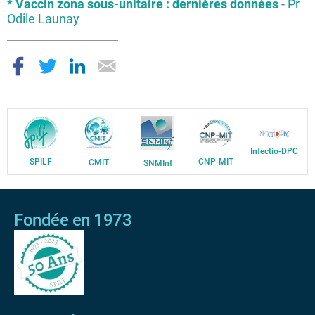
*
Vaccin zona sous-unitaire : dernières données
- Pr
Odile Launay
Infectio-DPC
SPILF
CNP-MIT
CMIT
SNMInf
Fondée en 1973