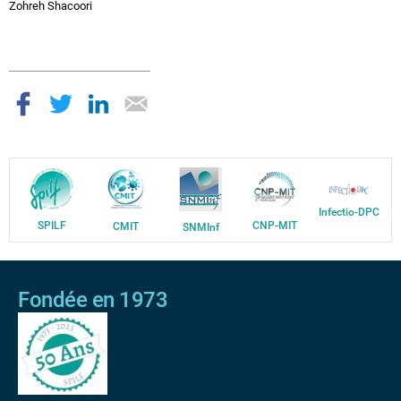
Zohreh Shacoori
Infectio-DPC
SPILF
CNP-MIT
CMIT
SNMInf
Fondée en 1973