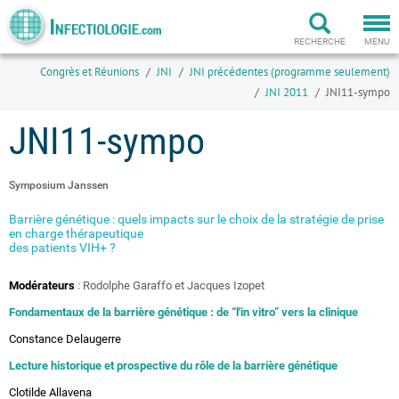
Togg
navi
RECHERCHE
MENU
Congrès et Réunions
JNI
JNI précédentes (programme seulement)
JNI 2011
JNI11-sympo
JNI11-sympo
Symposium Janssen
Barrière génétique : quels impacts sur le choix de la stratégie de prise
en charge thérapeutique
des patients VIH+ ?
Modérateurs
: Rodolphe Garaffo et Jacques Izopet
Fondamentaux de la barrière génétique : de “l'in vitro” vers la clinique
Constance Delaugerre
Lecture historique et prospective du rôle de la barrière génétique
Clotilde Allavena