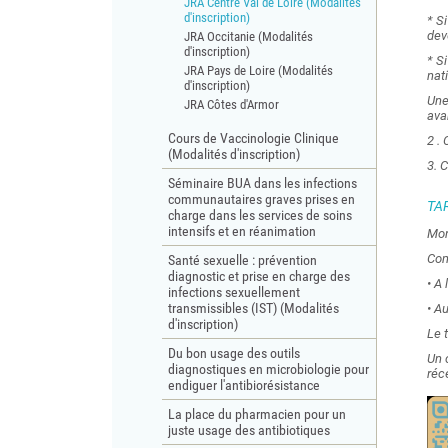
JRA Centre Val de Loire (Modalités
d'inscription)
* S
dev
JRA Occitanie (Modalités
d'inscription)
* S
JRA Pays de Loire (Modalités
nat
d'inscription)
Une
JRA Côtes d'Armor
ava
Cours de Vaccinologie Clinique
2 .
(Modalités d'inscription)
3. 
Séminaire BUA dans les infections
communautaires graves prises en
TAR
charge dans les services de soins
intensifs et en réanimation
Mon
Com
Santé sexuelle : prévention
diagnostic et prise en charge des
• A
infections sexuellement
transmissibles (IST) (Modalités
• A
d'inscription)
Le 
Du bon usage des outils
Un 
diagnostiques en microbiologie pour
réc
endiguer l'antibiorésistance
La place du pharmacien pour un
juste usage des antibiotiques