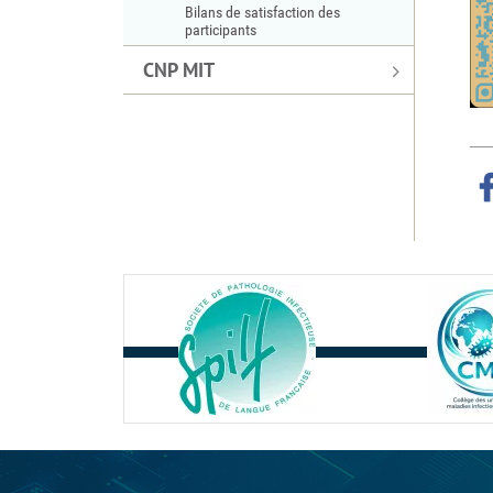
Bilans de satisfaction des
participants
CNP MIT
r Facebook
ger sur Twitter
Partager sur LinkedIn
Partager par email