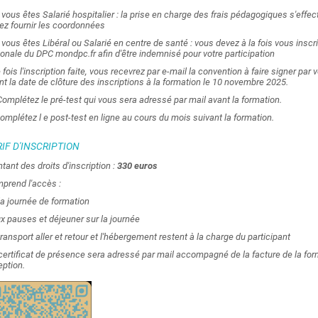
i vous êtes Salarié hospitalier : la prise en charge des frais pédagogiques s'effe
ez fournir les coordonnées
i vous êtes Libéral ou Salarié en centre de santé : vous devez à la fois vous inscri
ionale du DPC mondpc.fr afin d'être indemnisé pour votre participation
 fois l'inscription faite, vous recevrez par e-mail la convention à faire signer par
nt la date de clôture des inscriptions à la formation le 10 novembre 2025.
 Complétez le pré-test qui vous sera adressé par mail avant la formation.
Complétez l e post-test en ligne au cours du mois suivant la formation.
IF D'INSCRIPTION
tant des droits d'inscription :
330 euros
prend l'accès :
 la journée de formation
ux pauses et déjeuner sur la journée
transport aller et retour et l'hébergement restent à la charge du participant
certificat de présence sera adressé par mail accompagné de la facture de la form
eption.