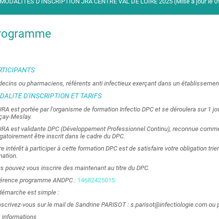
MODALITES D'INSCRIPTION JRA CENTRE VAL DE LOIRE 2025 (Mise à jour le 0
rogramme
RTICIPANTS
ecins ou pharmaciens, référents anti infectieux exerçant dans un établissement
DALITE D'INSCRIPTION ET TARIFS
JRA est portée par l'organisme de formation Infectio DPC et se déroulera sur 1 j
çay-Meslay.
JRA est validante DPC (Développement Professionnel Continu), reconnue comme 
igatoirement être inscrit dans le cadre du DPC.
re intérêt à participer à cette formation DPC est de satisfaire votre obligation t
mation.
s pouvez vous inscrire des maintenant au titre du DPC.
érence programme ANDPC :
14682425015
démarche est simple :
Inscrivez-vous sur le mail de Sandrine PARISOT : s.parisot@infectiologie.com ou p
 informations