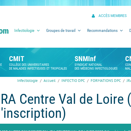
ACCÈS MEMBRES
Infectiologie
Groupes de travail
Recommandations
CMIT
SNMInf
C
SE
COLLÈGE DES UNIVERSITAIRES
SYNDICAT NATIONAL
CON
DE MALADIES INFECTIEUSES ET TROPICALES
DES MÉDECINS INFECTIOLOGUES
MAL
Infectiologie
Accueil
INFECTIO DPC
FORMATIONS DPC
JR
RA Centre Val de Loire 
'inscription)