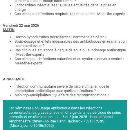
penser à la co-infection bactérienne ?
Endocardites infectieuses : Quelles actualités dans la prise en
charge
Cas cliniques infections respiratoires et urinaires : Meet-the-experts
Vendredi 22 mai 2026
MATIN
Dermo-hypodermites nécrosantes : comment les gérer ?
Sous-dosage et effets indésirables des antibiotiques en réanimation
: comment éviter ?
Cas cliniques situations à risque de sous ou sur-dosage antibiotique
: Meet-the-experts
Cas cliniques : Infections cutanées et du système nerveux central :
Meet-the-experts
APRES-MIDI
Infection communautaire sévère de l'arbre urinaire : quelle
prescription antibiotique pour quelles infections ?
Méningo-encéphalites : Que faire des recommandations ?
1er Séminaire Bon Usage Antibiotique dans les infections
communautaires graves prises en charge dans les services de soins
intensifs et en réanimation - Les 5 et 6 juin 2025 - Hopital Bichat -
Amphithéâtre Chiray - 46 Rue Henri Huchard - 75018 PARIS
(Mise à jour le 10/06/2025)