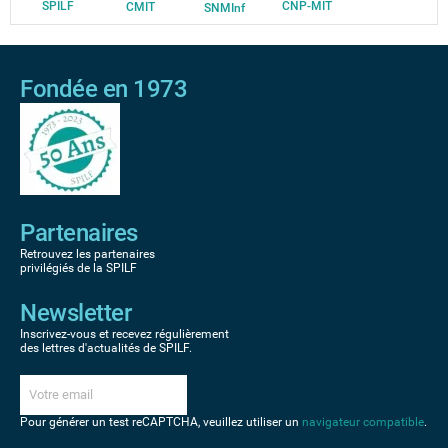
SPILF
CNP-MIT
CMIT
SNMInf
Fondée en 1973
Partenaires
Retrouvez les partenaires
privilégiés de la SPILF
Newsletter
Inscrivez-vous et recevez régulièrement
des lettres d'actualités de SPILF.
Pour générer un test reCAPTCHA, veuillez utiliser un
navigateur compatible
.