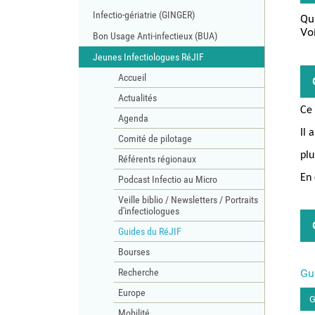
Infectio-gériatrie (GINGER)
Qui
Vo
Bon Usage Anti-infectieux (BUA)
Jeunes Infectiologues RéJIF
Accueil
Actualités
Ce 
Agenda
Il 
Comité de pilotage
plu
Référents régionaux
En 
Podcast Infectio au Micro
Veille biblio / Newsletters / Portraits
d'infectiologues
Guides du RéJIF
Bourses
Recherche
Gui
Europe
G
Mobilité