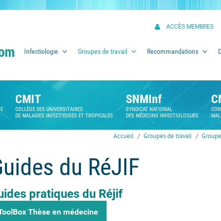
ACCÈS MEMBRES
Infectiologie
Groupes de travail
Recommandations
CMIT
SNMInf
C
SE
COLLÈGE DES UNIVERSITAIRES
SYNDICAT NATIONAL
CON
DE MALADIES INFECTIEUSES ET TROPICALES
DES MÉDECINS INFECTIOLOGUES
MAL
Accueil
Groupes de travail
Groupes
uides du RéJIF
uides pratiques du Réjif
ToolBox Thèse en médecine