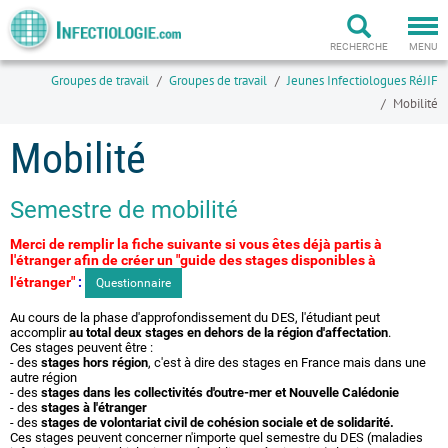
Togg
navi
RECHERCHE
MENU
Groupes de travail
Groupes de travail
Jeunes Infectiologues RéJIF
Mobilité
Mobilité
Semestre de mobilité
Merci de remplir la fiche suivante si vous êtes déjà partis à
l'étranger afin de créer un "guide des stages disponibles à
l'étranger"
:
Questionnaire
Au cours de la phase d'approfondissement du DES, l'étudiant peut
accomplir
au total deux stages en dehors de la région d'affectation
.
Ces stages peuvent être :
- des
stages hors région
, c'est à dire des stages en France mais dans une
autre région
- des
stages dans les collectivités d'outre-mer et Nouvelle Calédonie
- des
stages à l'étranger
- des
stages de volontariat civil de cohésion sociale et de solidarité.
Ces stages peuvent concerner n'importe quel semestre du DES (maladies