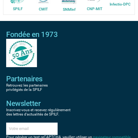
Infectio-DPC
SPILF
CNP-MIT
CMIT
SNMInf
Fondée en 1973
Partenaires
Retrouvez les partenaires
privilégiés de la SPILF
Newsletter
Inscrivez-vous et recevez régulièrement
des lettres d'actualités de SPILF.
Pour générer un test reCAPTCHA, veuillez utiliser un
navigateur compatible
.