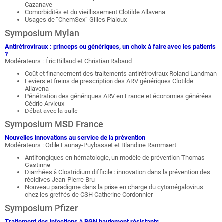
Cazanave
Comorbidités et du vieillissement Clotilde Allavena
Usages de ”ChemSex” Gilles Pialoux
Symposium Mylan
Antirétroviraux : princeps ou génériques, un choix à faire avec les patients
?
Modérateurs : Éric Billaud et Christian Rabaud
Coût et financement des traitements antirétroviraux Roland Landman
Leviers et freins de prescription des ARV génériques Clotilde
Allavena
Pénétration des génériques ARV en France et économies générées
Cédric Arvieux
Débat avec la salle
Symposium MSD France
Nouvelles innovations au service de la prévention
Modérateurs : Odile Launay-Puybasset et Blandine Rammaert
Antifongiques en hématologie, un modèle de prévention Thomas
Gastinne
Diarrhées à Clostridium difficile : innovation dans la prévention des
récidives Jean-Pierre Bru
Nouveau paradigme dans la prise en charge du cytomégalovirus
chez les greffés de CSH Catherine Cordonnier
Symposium Pfizer
Traitement des infections à BGN hautement résistants