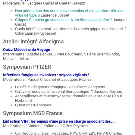
Modérateurs : Jacques Gaillat et Gaétan Gavazzi
Non adéquation des souches vaccinales et circulantes : rôle des
virus de type B
Laurence Josset
Grippes B, moins graves que les A, en êtes-vous si sûrs ?
Jacques
Gaillat
Quels bénéfices peut-on attendre du vaccin grippal quadrivalent ?
Odile Launay-Puybasset
Atelier Intégré Alfasigma
Quizz Médecine du Voyage
Intervenants : Agathe Becker, Olivier Bouchaud, Valérie Briend-Godet,
Maeva Lefebvre
Symposium PFIZER
Infections fongiques invasives : soyons vigilants !
Modérateurs : Pascal Chavanet et Jaccques Reynes
Le défi du diagnostic fongique Jean-Pierre Gangneux
Qu'avons-nous dans l'arsenal thérapeutique ? Jacques Reynes
Aspergilloses et mucormycoses : données de la vraie vie Raoul
Herbrecht
Questions/Réponses
Symposium MSD France
L'infection VIH : les enjeux d'une prise en charge associant des…
Modérateurs : Christine Katlama et Gilles Peytavin
Coinfections virales : Hépatites, HPV, CMV, EBV, HHV-8 Charles