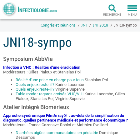
Togg
navi
RECHERCHE
MENU
Congrès et Réunions
JNI
JNI 2018
JNI18-sympo
JNI18-sympo
Symposium AbbVie
Infection à VHC : Réalités d'une éradication
Modérateurs : Gilles Pialoux et Stanislas Pol
Réalité d'une prise en charge pour tous
Stanislas Pol
Quels enjeux reste-il ?
Karine Lacombe
Quels enjeux reste-il ?
Virginie Supervie
Table ronde : regards croisés VHC/VIH
Karine Lacombe, Gilles
Pialoux, Stanislas Pol, Virginie Supervie
Atelier Intégré Biomérieux
Approche syndromique FilmArray® : au-delà de la simplification du
diagnostic, quelles pertinence médicale et performance économique ?
Modérateurs : France Cazenave-Roblot et Matthieu Eveillard
Diarrhées aigües communautaires en pédiatrie
Dominique
Descamps