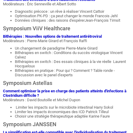
Modérateurs : Éric Senneville et Albert Sotto
Diagnostic précoce : un rêve à réaliser Vincent Cattoir
Optimisation PK-PD : ça peut changer le monde Francois Jehl
Données cliniques : des raisons d'espérerJean-François Timsit
Symposium ViiV Healthcare
Bithérapies : Nouvelles options de traitement antirétroviral
Modérateurs : Pierre-Marie Girard et François Raffi
Un changement de paradigme Pierre-Marie Girard
Bithérapies en switch : Conditions du succès virologique Vincent
Calvez
Bithérapies en switch : Des essais cliniques à la vie réelle Laurent
Hocqueloux
Bithérapies en pratique : Pour qui ? Comment ? Table ronde -
Discussion avec le panel d'experts
Symposium Astellas
Comment optimiser la prise en charge des patients atteints d'infections à
Clostridium difficile ?
Modérateurs : David Boutoille et Michel Dupon
Limiter les impacts sur le microbiote intestinal Harry Sokol
Limiter les impacts économiques des ICD Patrick Tilleul
Choisir une stratégie thérapeutique adaptée Karine Faure
Symposium JANSSEN
La simplification est-elle compatible avec l'individualisation du traitement