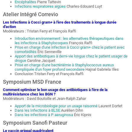
Encéphalites
Pierre Tattevin
Infections respiratoires aigües
Charles-Edouard Luyt
Atelier Intégré Correvio
Les Infections à Cocci gram+ à l'ère des traitements à longue durée
d'action
Modérateurs : Tristan Ferry et François Raffi
Introduction environnement : les alternatives thérapeutiques dans
les infections à Staphylocoques
François Raffi
Prise en charge d'une infection à Cocci gram+ chez le patient avec
comorbidités
Éric Senneville
Apport des antibiotiques à demi-vie longue chez le patient usager de
drogue
Caroline Jacquet
Prise en charge d'une bactériémie à Staphylococcus aureus
compliquée d'un foyer profond secondaire
Hajnal Gabriela Illes
Conclusion Tristan Ferry et François Raffi
Symposium MSD France
Comment optimiser le bon usage des antibiotiques à l'ère de la
multirésistance chez les BGN ?
Modérateurs : David Boutoille et Jean-Ralph Zahar
Apport de la microbiologie pour un usage raisonné
Laurent Dortet
Dans les Infections à BLSE
Aurélien Dihn
Dans les infections à P. aeruginosa
Éric Kipnis
Symposium Sanofi Pasteur
Le vaccin grippal quadrivalent